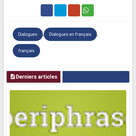
Facebook
Twitter
Google
,
,
Dialogues
Dialogues en français
Plus
français
Derniers articles