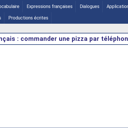
ocabulaire
Expressions françaises
Dialogues
Applicatio
s
Productions écrites
nçais : commander une pizza par télépho