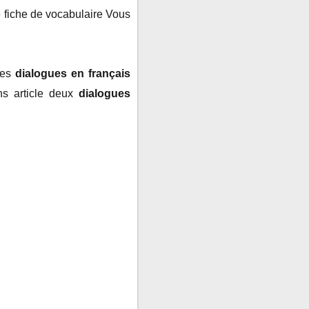
e fiche de vocabulaire
Vous
des
dialogues en français
ns article deux
dialogues