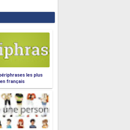
la végé?
périphrases les plus
 en français