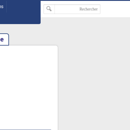
ns
ne