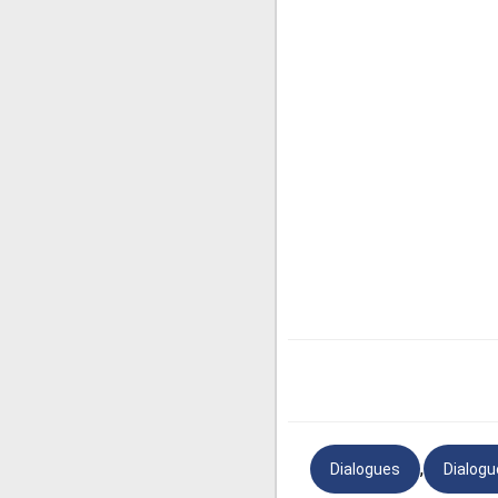
Dialogue n°2 :
Pizzeria :
Pizza Bella, j'éc
Cliente :
Bonsoir. Je voudr
Pizzeria :
Oui, quelle gra
Cliente :
Je voudrais une mo
Pizzeria :
C'est pour livre
Cliente :
Ça dépend. Ça v
Pizzeria :
Disons trente à q
Cliente :
Je vois. Je vais al
Pizzeria :
D'accord, c'est 
Cliente :
Mélanie Picard.
Pizzeria :
Votre numéro de
Cliente :
C'est le 832-002
Pizzeria :
Alors, une végé 
,
Dialogues
Dialogu
Cliente :
C'est ça.