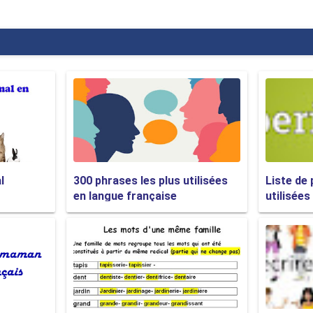
vous plaît. Excuse-moi, qu'est-ce qu'il y a comme légumes dans 
s, courgettes, tomates, asperges et champignons.
s, courgettes, tomates, asperges et champignons?
Ça va?
e grosse frite avec ça.
ite?
l
300 phrases les plus utilisées
Liste de 
en langue française
utilisées
de 24,95 $ plus taxes.
dans combien de temps?
ine de minutes, maximum.
uoi.