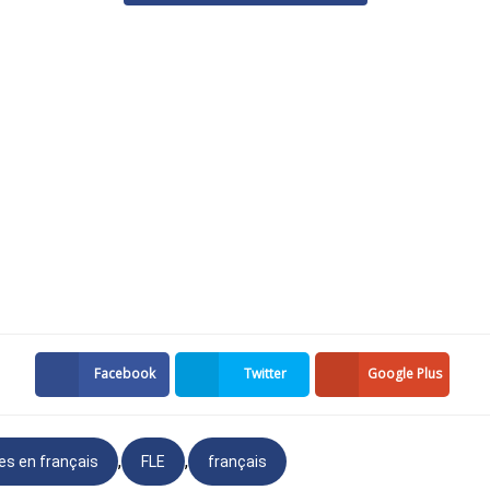
oute.
ais commander une végétarienne, s'il vous plaît.
ndeur?
nstre, s'il vous plaît.
r?
a prendre combien de temps?
uarante minutes, notre livreur est très occupé ce soir.
ler la chercher, alors.
à quel nom?
Facebook
Twitter
Google Plus
 téléphone?
4.
monstre pour sortir?
,
,
es en français
FLE
français