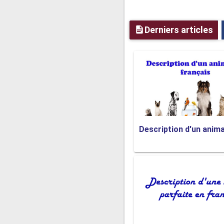
Pizzeria :
C'est tout?
Cliente :
Un instant, s'il 
Derniers articles
Pizzeria :
Poivrons, oignon
Cliente :
Poivrons, oignon
Pizzeria :
C'est bien ça. 
Cliente :
Oui, c'est super.
Pizzeria :
Autre chose?
Cliente :
Oui, je voudrai un
Pizzeria :
C'est noté. Ensu
Description d'un anima
Cliente :
C'est tout.
Pizzeria :
Ça fait un total 
Cliente :
Je peux passer 
Pizzeria :
Dans une vingta
Cliente :
Très bien, merci.
Pizzeria :
Il n'y a pas de q