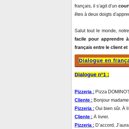
français, il s'agit d'un
court
êtes à deux doigts d'appr
Salut tout le monde, notr
facile pour apprendre 
français entre le client et
Dialogue en franç
Dialogue n°1 :
Pizzeria :
Pizza DOMINO'S,
Cliente :
Bonjour madame. J
Pizzeria :
Oui bien sûr. À l
Cliente :
À livrer.
Pizzeria :
D’accord. J’aurai