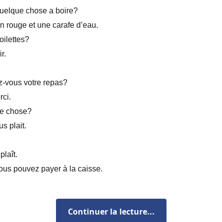
elque chose a boire?
in rouge et une carafe d’eau.
toilettes?
ir.
-vous votre repas?
rci.
re chose?
us plait.
plaît.
us pouvez payer à la caisse.
Continuer la lecture...