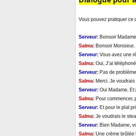
Vous pouvez pratiquer ce 
Serveur:
Bonsoir Madame
Salma:
Bonsoir Monsieur. J
Serveur:
Vous avez une r
Salma:
Oui, J’ai téléphon
Serveur:
Pas de problème,
Salma:
Merci. Je voudrais 
Serveur:
Oui Madame. Et p
Salma:
Pour commencer, po
Serveur:
Et pour le plat p
S
alma:
Je voudrais le steak
Serveur:
Bien Madame, vo
Salma:
Une crème brûlée fe