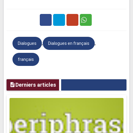
fruits.
Client 2 :
Et moi, une tartelette au citron, s'il vous
plaît.
Facebook
Twitter
Google
Serveur :
Merci, c'est noté
,
,
Dialogues
Dialogues en français
Plus
français
Comment dire ?
Derniers articles
Commander :
Je voudrais... / J'aimerais...
Je vais prendre... / Je prendrai...