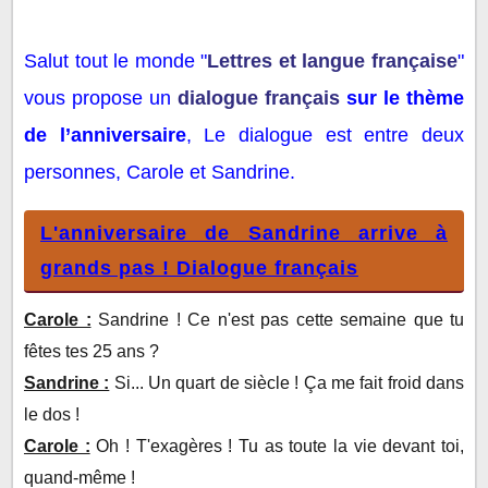
Salut tout le monde "Lettres et langue française"
vous propose un dialogue français sur le thème de
Salut tout le monde "
Lettres et langue française
"
l’anniversaire, Le dialogue est entre deux
personnes, Carole et Sandrine.
vous propose un
dialogue français
sur le thème
L'anniversaire de Sandrine arrive à grands pas !
de l’anniversaire
, Le dialogue est entre deux
Dialogue français
personnes, Carole et Sandrine.
Autres dialogues français :
L'anniversaire de Sandrine arrive à
grands pas ! Dialogue français
Carole :
Sandrine ! Ce n'est pas cette semaine que tu
fêtes tes 25 ans ?
Sandrine :
Si... Un quart de siècle ! Ça me fait froid dans
le dos !
Carole :
Oh ! T'exagères ! Tu as toute la vie devant toi,
quand-même !