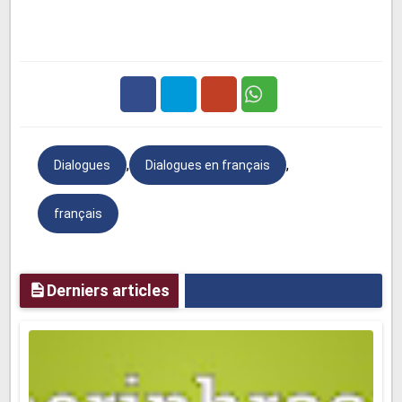
Se présenter en français - Dialogue
Conversation par téléphone - Dialogue
françai
s
Facebook
Twitter
Google
,
,
Dialogues
Dialogues en français
Plus
français
Derniers articles