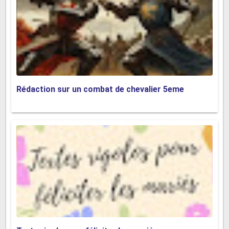
Et ainsi, même les enfants sont privés du plaisir de la
mer.
" Le monde qui nous entoure ", Edition :
Gamma.
Rédaction sur un combat de chevalier 5eme
Et voilà tout ce que vous pouvez savoir dans notre
site pour apprendre à rédiger des
production
écrites sur la pollution
en français ! ces exemples de
textes vont vous aider à savoir rédiger des
rédactions sur la pollution
.