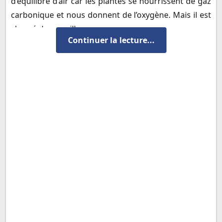
d’équilibre d’air car les plantes se nourrissent de gaz
carbonique et nous donnent de l’oxygène. Mais il est
chassé de nos villes.
Continuer la lecture...
Microsoft ® Encarta ® 2006.
➧ Production écrite sur la pollution de l'air -
Exemple n°2
L’évolution climatique est préoccupante. En effet,
les émissions d'oxyde de carbone sont responsables
du réchauffement climatique. Ce réchauffement a de
nombreuses conséquences sur l’environnement.
D’abord, montée de la température de quelques
degrés provoque la fonte des glaces, ce qui a un
impact sur la vie des populations et de la faune. Si la
banquise venait à fondre, (ours blanc perdrait son
territoire, il serait contraint de se retrancher sur la