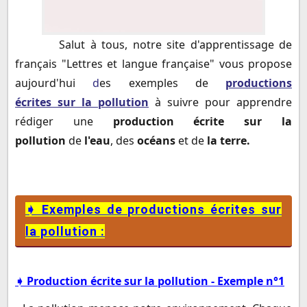
Salut à tous, notre site d'apprentissage de
➧ Exemples de productions écrites sur la pollution :
français "Lettres et langue française" vous propose
➧ Production écrite sur la pollution - Exemple n°1
aujourd'hui
d
es exemples de
productions
➧ Production écrite sur la pollution de l'air -
écrites
sur la pollution
à suivre pour apprendre
Exemple n°2
rédiger une
production écrite sur la
➧ Production écrite sur la pollution - Exemple n°3
pollution
de
l'eau
, des
océans
et de
la terre.
➧ Production écrite sur la pollution de l'eau des
océans - Exemple n°4
➧ Exemples de productions écrites sur
la pollution :
➧ Production écrite sur la pollution - Exemple n°1