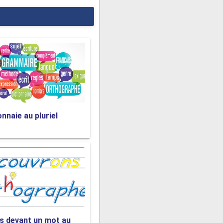
t.
ne se fait pas avec le
me un blocage :
nnaie au pluriel
pour notre budget.
corder avec le premier
nal. Il recevra plutôt
s devant un mot au