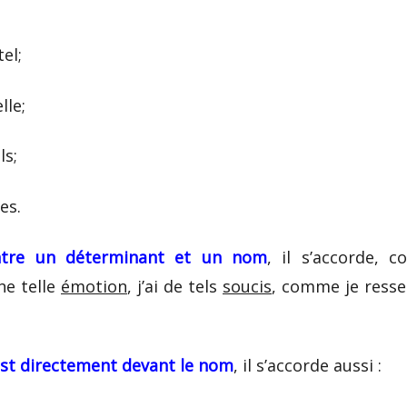
tel
;
elle
;
ls
;
les
.
tre un déterminant et un nom
, il s’accorde, 
ne telle
émotion
, j’ai de tels
soucis
, comme
je ress
st directement devant le nom
, il s’accorde aussi :