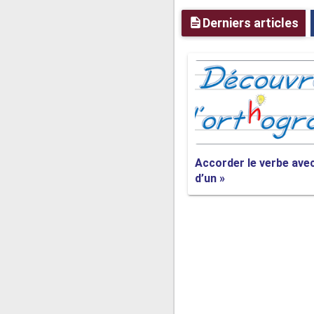
L’argent reçu,
telle
u
Derniers articles
L’argent reçu,
telles
d
➤Cependant, dans l’e
nom qui suit, même si
Les
vacances
,
telles
qu
Accorder le verbe avec
d’un »
La
vie
,
telle
qu’un cad
L’
argent
reçu
tel
qu’un
➤Attention :
tel que
e
nom qui le suit, car 