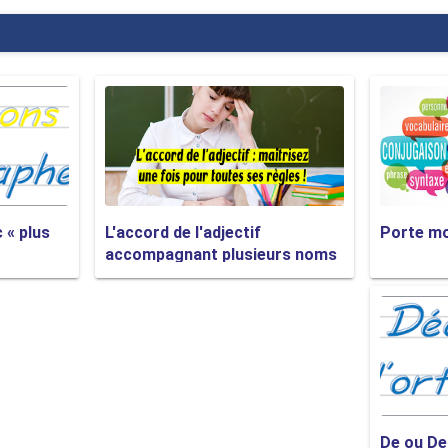
ne
surprise
inattendue, est bon pour notre budget.
es
richesses
inattendues, est bon pour notre budge
xpression
tel que
devant un groupe du nom, l’accord 
 le sens de la phrase est semblable. Le mot
que
for
e des cadeaux, sont bonnes pour nous.
 « plus
L'accord de l'adjectif
Porte mo
accompagnant plusieurs noms
eau, est bonne pour nous.
e allocation, une prime ou des honoraires est bon 
st parfois en début de phrase. Il ne faudra pas l’ac
il y a blocage lorsque
que
est suivi d’un groupe nomi
De ou De