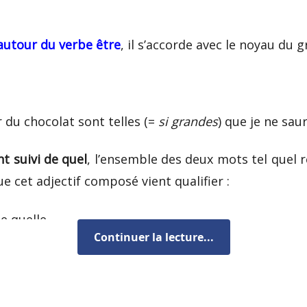
autour du verbe
être
, il s’accorde avec le noyau du 
du chocolat sont telles
(=
si grandes
)
que je ne saur
t suivi de
quel
, l’ensemble des deux mots
tel quel
r
cet adjectif composé vient qualifier :
e quelle.
Continuer la lecture...
ai tels quels.
bes
me déplaisent.