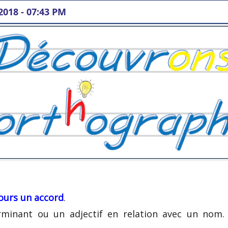
2018 - 07:43 PM
ours un accord
.
minant ou un adjectif en relation avec un nom. S