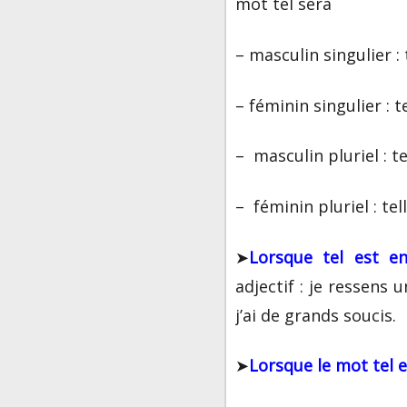
mot
tel
sera
– masculin singulier :
– féminin singulier :
t
– masculin pluriel :
te
– féminin pluriel :
tel
➤
Lorsque
tel
est en
adjectif :
je ressens u
j’ai de grands soucis
.
➤
Lorsque le mot
tel
e