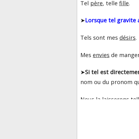
Tel
père
, telle
fille
.
➤
Lorsque
tel
gravite 
Tels sont mes
désirs
.
Mes
envies
de manger 
➤
Si
tel
est directemen
nom ou du pronom que 
Nous
la
laisserons tell
Ces fruits, je
les
servir
Telles quelles, ces
ro