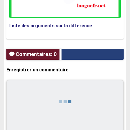
de nettoyage écologiques, et la bonne gestion des
médicaments. Les écoles et les organisations
communautaires peuvent jouer un rôle clé dans
Liste des arguments sur la différence
l'éducation des jeunes sur l'importance de la
conservation de l'eau.
En conclusion, renforcer la réglementation industrielle,
Commentaires: 0
adopter des pratiques agricoles durables et sensibiliser
les citoyens sont des solutions essentielles pour lutter
Enregistrer un commentaire
contre la pollution de l'eau. La protection de cette
ressource vitale nécessite une action concertée à tous
les niveaux de la société.
Cet article a mis en lumière les
différentes dimensions de la
pollution de l'eau, en examinant ses