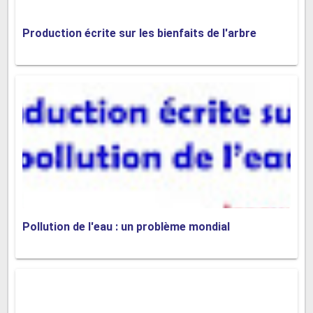
péril des espèces animales et végétales.
Production écrite sur les bienfaits de l'arbre
Ensuite, la pollution de l'eau pose de graves risques
pour la santé humaine. Les contaminants présents dans
l'eau peuvent provoquer des maladies graves telles que
le choléra, la dysenterie et des infections parasitaires. De
plus, la consommation d'eau contaminée peut entraîner
des problèmes de santé à long terme, notamment des
cancers et des troubles neurologiques.
De plus, la pollution de l'eau a un impact économique
important. Les coûts liés au traitement de l'eau
Pollution de l'eau : un problème mondial
contaminée, à la perte de biodiversité, et à la baisse de
la productivité des pêcheries et du tourisme sont
considérables. Les communautés locales,
particulièrement dans les régions défavorisées, sont