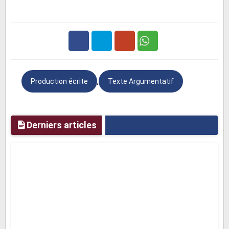
agricoles et la pollution domestique sont des causes
majeures de la pollution de l'eau. Il est crucial de
comprendre ces sources pour mieux lutter contre ce
problème.
Facebook
Twitter
Google
Production écrite n°2 : Les Effets de la
,
Production écrite
Texte Argumentatif
Plus
Pollution de l'Eau
La pollution de l'eau a des effets dévastateurs sur
Derniers articles
l'environnement et la santé humaine.
Tout d'abord, la pollution de l'eau affecte gravement les
écosystèmes aquatiques. Les substances toxiques
déversées dans les cours d'eau empoisonnent les
poissons et autres organismes aquatiques, perturbant la
chaîne alimentaire et l'équilibre écologique. De
nombreux habitats aquatiques sont détruits, mettant en