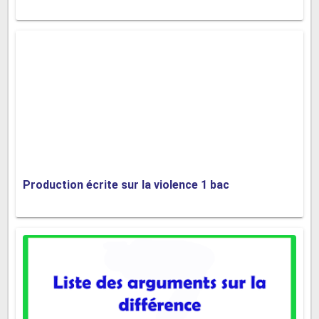
le traitement des déchets industriels et assurer une
surveillance régulière pour s'assurer du respect de ces
normes. Des sanctions sévères doivent être appliquées
en cas de non-conformité.
Ensuite, l'adoption de pratiques agricoles durables peut
réduire la pollution de l'eau. Les agriculteurs peuvent
utiliser des techniques telles que l'agriculture biologique,
la rotation des cultures et l'utilisation de pesticides et
Production écrite sur la violence 1 bac
d'engrais naturels pour minimiser le ruissellement des
produits chimiques dans les cours d'eau.
De plus, la sensibilisation et l'éducation des citoyens
sont essentielles. Les campagnes de sensibilisation
peuvent encourager les comportements responsables,
tels que le recyclage des déchets, l'utilisation de produits