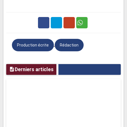
Je me souviens distinctement de l'accident de vélo que
j'ai eu à l'âge de huit ans. C'était un après-midi
ensoleillé, et je roulais à toute vitesse dans notre
Facebook
Twitter
Google
quartier. Soudain, j'ai perdu le contrôle et suis tombé
durement sur le gravier. La douleur a été immédiate, et je
,
Production écrite
Rédaction
Plus
me suis retrouvé avec des égratignures sur les genoux et
les coudes. En larmes, je suis rentré à la maison où ma
mère m'a soigné avec douceur et patience. Bien que cet
Derniers articles
accident ait été douloureux, il m'a appris à être plus
prudent et à toujours porter mon casque.
Exemple 4 : Un Souvenir d'Aventure - La
Découverte d'un Nouveau Parc
L'un de mes souvenirs d'enfance les plus excitants est la