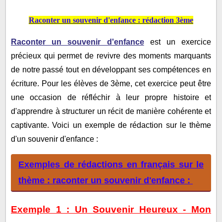
raconter un souvenir d'enfance :
Exemple 1 : Un Souvenir Heureux - Mon Premier
Raconter un souvenir d'enfance : rédaction 3ème
Anniversaire
Raconter un souvenir d'enfance
est un exercice
Exemple 2 : Un Souvenir Malheureux - La Perte de
précieux qui permet de revivre des moments marquants
Mon Animal de Compagnie
de notre passé tout en développant ses compétences en
Exemple 3 : Un Souvenir d'Accident - Ma Chute de
écriture. Pour les élèves de 3ème, cet exercice peut être
Vélo
une occasion de réfléchir à leur propre histoire et
Exemple 4 : Un Souvenir d'Aventure - La
d'apprendre à structurer un récit de manière cohérente et
Découverte d'un Nouveau Parc
captivante. Voici un exemple de rédaction sur le thème
Exemple 5 : Un Souvenir de Noël - La Surprise Sous
d'un souvenir d'enfance :
le Sapin
Exemples de rédactions en français sur le
thème : raconter un souvenir d'enfance :
Exemple 1 : Un Souvenir Heureux - Mon