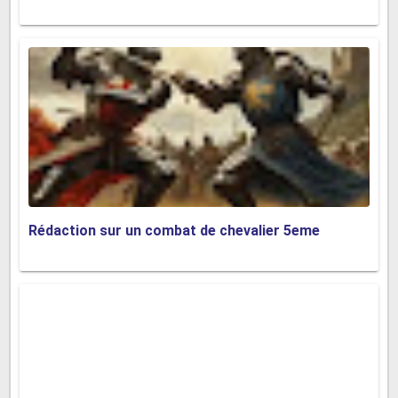
un sourire chaleureux. Les autres enfants semblaient tout
aussi nerveux que moi, ce qui m'a un peu rassuré.
Pendant la journée, nous avons joué à des jeux, chanté
des chansons et fait des dessins. J'ai même rencontré
mon premier meilleur ami, Paul. À la fin de la journée, je
suis rentré à la maison avec une grande fierté et une
nouvelle passion pour l'école. Ce premier jour a marqué
le début de nombreuses années d'apprentissage et de
plaisir.
Rédaction sur un combat de chevalier 5eme
Ces exemples montrent comment
des
souvenirs d'enfance
peuvent varier
en émotion, allant du bonheur à la
tristesse, en passant par des
expériences marquantes comme des
accidents ou des découvertes.