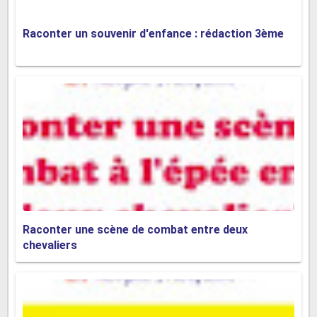
découverte d'un nouveau parc avec mes amis. Nous
avions tous autour de dix ans, et un jour, nous avons
Raconter un souvenir d'enfance : rédaction 3ème
décidé d'explorer un coin de notre quartier où nous
n'étions jamais allés. Après une longue marche, nous
sommes tombés sur un parc magnifique avec une
grande aire de jeux, des toboggans géants et des
balançoires. Nous avons passé des heures à jouer, à rire
et à inventer des histoires. Cette journée a renforcé notre
amitié et m'a laissé des souvenirs inoubliables de plaisir
et d'aventure.
Exemple 5 : Un Souvenir de Noël - La
Raconter une scène de combat entre deux
Surprise Sous le Sapin
chevaliers
L'un de mes plus beaux souvenirs d'enfance est un matin
de Noël, quand j'avais sept ans. Cette année-là, j'avais
écrit une lettre au Père Noël en lui demandant un vélo