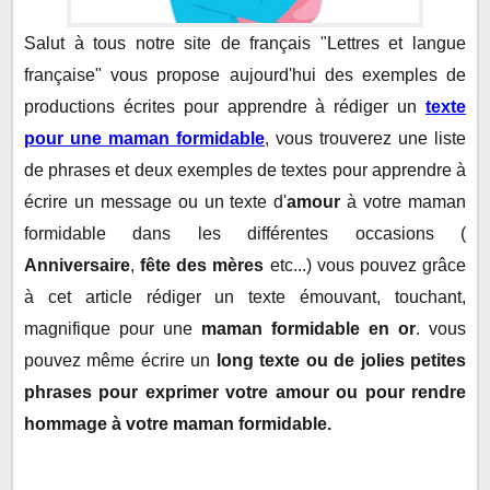
➤ Phrases à utiliser pour rédiger un texte pour une
Salut à tous notre site de français "Lettres et langue
maman formidable :
française" vous propose aujourd'hui des exemples de
➥ texte pour sa meilleure amie - Exemple n°1 :
productions écrites pour apprendre à rédiger un
texte
➥ texte pour sa meilleure amie - Exemple n°1 :
pour une maman formidable
, vous trouverez une liste
➥ texte pour sa meilleure amie - Exemple n°2 :
de phrases et deux exemples de textes pour apprendre à
➥ texte pour sa meilleure amie - Exemple n°2 :
écrire un message ou un texte d'
amour
à votre maman
➥ texte pour sa meilleure amie - Exemple n°3 :
formidable dans les différentes occasions (
Anniversaire
,
fête des mères
etc...) vous pouvez grâce
à cet article rédiger un texte émouvant, touchant,
magnifique pour une
maman formidable en or
. vous
pouvez même écrire un
long texte ou de jolies petites
phrases pour exprimer votre amour ou pour rendre
hommage à votre maman formidable
.