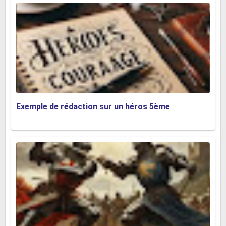
que je voudrais devenir comme elle, en aidant mes
proches et les pauvres. Ma mère est une source
d’inspiration, de force et de courage, non seulement pour
moi, mais pour tous ceux qui la connaissent. Je suis très
contente d’être sa fille et sa meilleure amie. Ma mère,
c’est la meilleure des mères!
Djeneba Diawara Pluri-elles Manitoba Inc.
Exemple de rédaction sur un héros 5ème
➥
texte pour sa meilleure amie
- Exemple n°2 :
Maman est une personne personne formidable
et admirable
Il y a seulement une personne que j’admire plus que