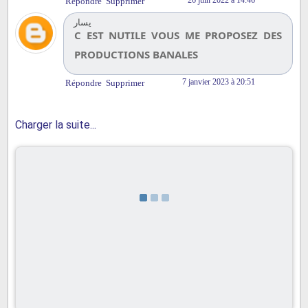
Répondre
Supprimer
يسار
C EST NUTILE VOUS ME PROPOSEZ DES
Et voilà tout ce que vous pouvez savoir dans notre site
PRODUCTIONS BANALES
pour apprendre à
rédiger un
texte
pour une maman
formidable
en français! cette fiche de vocabulaire va
7 janvier 2023 à 20:51
Répondre
Supprimer
surement vous aider à
parler facilement de votre
maman formidable
. Il est temps à présent de consulter
Charger la suite...
nos autres
fiches de vocabulaire
pour découvrir d’autres
lexiques utiles.
Articles similaires :
Texte pour ma meilleure amie
Texte pour rendre hommage à