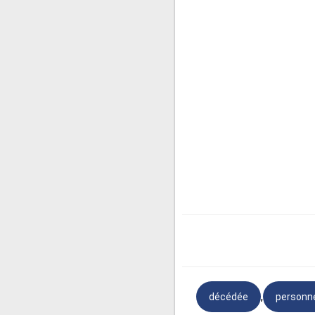
➥
Texte pour personn
Adieu
Je viens te dire adieu, toi 
Je viens te remettre à Dieu
Rejoins tous ceux que no
Tous ceux qui nous ont déj
Tu es parti, nous ne te ver
,
décédée
personn
Ton rire, ton sourire seron