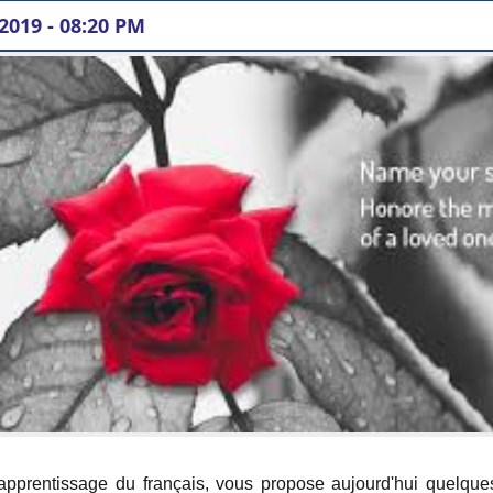
 2019 - 08:20 PM
ne décédée qui nous manque beaucoup :
ne décédée - Exemple n°1 :
d'apprentissage du français, vous propose aujourd'hui quelqu