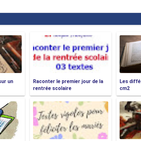
nsolable douleur
 fleurs
eu
ans les cieux
ns nos cœurs
e demeure
art
 à Dieu.
sur un
Raconter le premier jour de la
Les diff
rentrée scolaire
cm2
e décédée - Exemple n°4 :