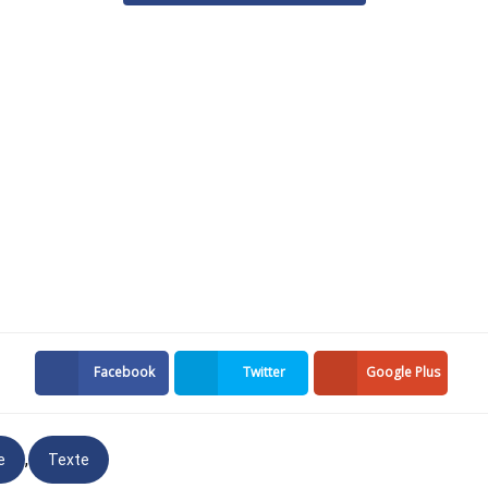
"Papa,je t’aime”, nous savons qu'un jour
nous aurons tous la chance de nous
reprendre... et peut-être de te connaître
un peu mieux. D'ici là, veille sur nous
tous et n'oublie pas de nous préparer
notre place ! Nous t’embrassons très fort.
e décédée - Exemple n°3 :
que j’aimais
, à jamais
Facebook
Twitter
Google Plus
us avons aimés
à quittés
rons plus
,
e
Texte
t souvenirs