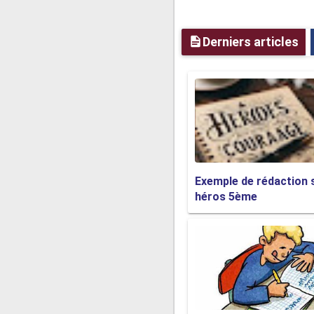
Nos cœurs pleurent l’inco
En déposant ces gerbes de
Derniers articles
Désormais tu es parti, adi
Mes yeux te chercheront d
Pour toujours tu seras da
Aide-nous à ce que la joi
La vie a décidé de ton dép
Et je dois te dire au revoir
Je t’ai aimé et je te remets
Exemple de rédaction 
héros 5ème
➥
Texte pour personn
Maman,