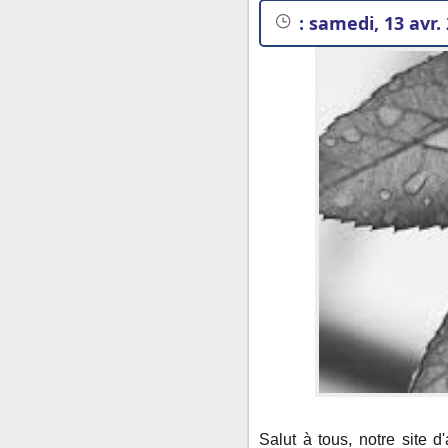
:
samedi, 13 avr.
➤ Texte pour person
➥ Texte pour person
Salut à tous, notre site 