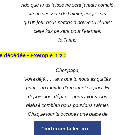
vide que tu as laissé ne sera jamais
comblé.
Je ne cesserai de t’aimer, car je sais
qu’un jour nous serons à nouveau réunis;
cette fois ce sera pour l’éternité.
Je t’aime.
e décédée - Exemple n°2 :
Cher papa,
Voilà déjà ….. ans que tu nous as quittés
pour un monde d’amour et de paix.
Et
depuis ton départ, nous avons tous
réalisé combien nous pouvions t’aimer.
Chaque jour tu occupes une place de
choix dans nos cœurs. Avec ce regret,
Continuer la lecture...
celui de ne pas t’avoir dit assez souvent