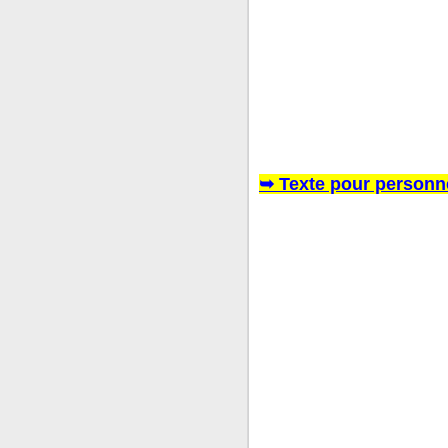
➥
Texte pour personn