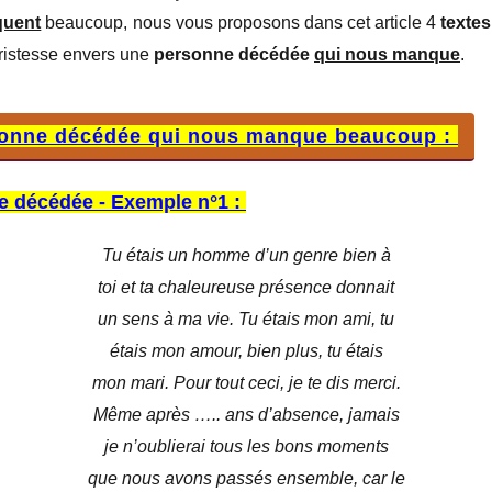
ne décédée - Exemple n°2 :
quent
beaucoup, nous vous proposons dans cet article 4
textes
ne décédée - Exemple n°3 :
tristesse envers une
personne décédée
qui nous manque
.
ne décédée - Exemple n°4 :
sonne décédée qui nous manque beaucoup :
e décédée - Exemple n°1 :
Tu étais un homme d’un genre bien à
toi et ta chaleureuse présence donnait
un sens à ma vie. Tu étais mon ami, tu
étais mon amour, bien plus, tu étais
mon mari. Pour tout ceci, je te dis merci.
Même après ….. ans d’absence, jamais
je n’oublierai tous les bons moments
que nous avons passés ensemble, car le