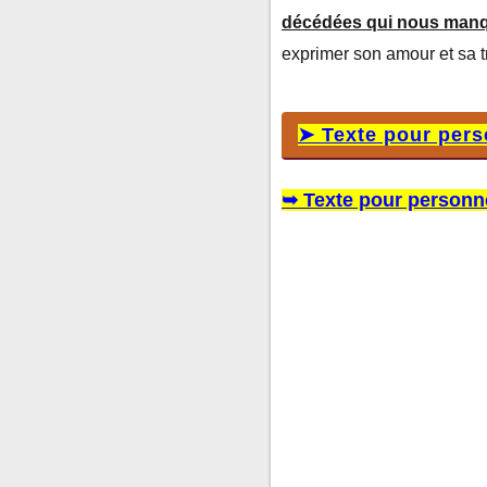
➥ Texte pour person
décédées qui nous man
➥ Texte pour person
exprimer son amour et sa 
➥ Texte pour person
➤ Texte pour per
➥ Texte pour personn