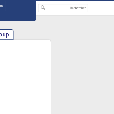
ns
oup