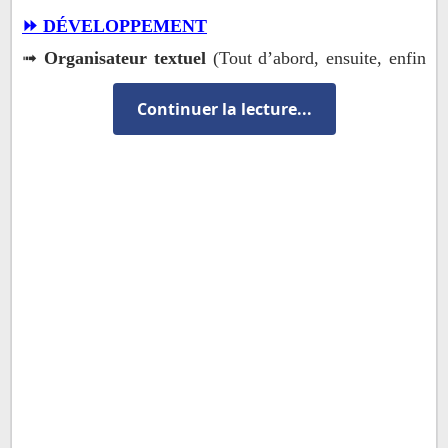
⏩ DÉVELOPPEMENT
➟
Organisateur textuel
(Tout d’abord, ensuite, enfin
–Abordons…)
Continuer la lecture...
➟
Explication de l’aspect
(En effet, effectivement, en
fait…)
➟
Argumentation
(corpus)
➟
Commentaire
⏩ CONCLUSION
➟
Organisateur textuel (En conclusion)
➟
Rappel de la thèse (Je continue de croire que…, Je
persiste à croire que…, Je réitère…)
➟
Rappel des aspects
➟
Ouverture, élargissement du débat