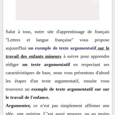
⏩ INTRODUCTION
Un petit texte argumentatif sur le travail de
Salut à tous, notre site d'apprentissage de français
l'enfance :
"Lettres et langue française" vous propose
aujourd'hui
un exemple de texte argumentatif
sur le
travail des enfants mineurs
à suivre pour apprendre
rédiger
un texte argumentatif
en respectant ses
caractéristiques de base, nous vous présentons d'abord
les étapes d'un texte argumentatif, ensuite vous
trouverez un
exemple de texte argumentatif sur sur
le travail de l'enfance.
Argumenter,
ce n’est pas simplement affirmer une
idée, une opinion. C’est aussi prouver, ou au moins