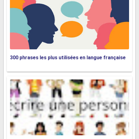
En cas d’urgence (dans une situation
dangereuse):
*Au secours!
*Aidez-moi!
300 phrases les plus utilisées en langue française
Si quelqu’un a volé votre sac dans une gare:
*Au voleur! Arrêtez-le!
Demander quelque chose (à table):
*Pardon, vous pouvez me passer le sel, s’il vous
plaît?
*Passez-moi le sel, s’il vous plaît?
*Vous me passez le sel, s’il vous plaît?