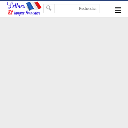
-->
≡