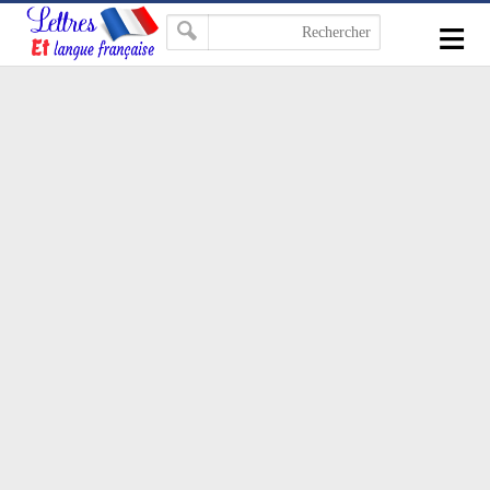
-->
≡