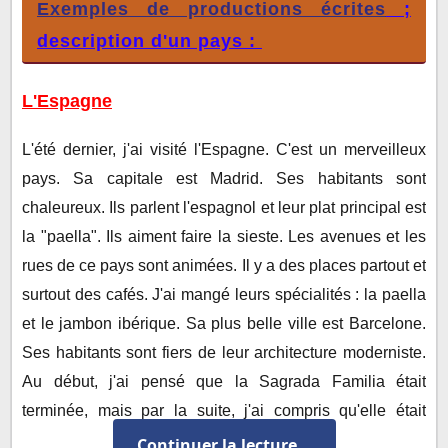
Exemples de productions écrites
;
description d'un pays :
L'Espagne
L'été dernier, j'ai visité l'Espagne. C'est un merveilleux
pays. Sa capitale est Madrid. Ses habitants sont
chaleureux. Ils parlent l'espagnol et leur plat principal est
la "paella". Ils aiment faire la sieste. Les avenues et les
rues de ce pays sont animées. Il y a des places partout et
surtout des cafés. J'ai mangé leurs spécialités : la paella
et le jambon ibérique. Sa plus belle ville est Barcelone.
Ses habitants sont fiers de leur architecture moderniste.
Au début, j'ai pensé que la Sagrada Familia était
terminée, mais par la suite, j'ai compris qu'elle était
encore en construction depuis plus d'un siècle.
Continuer la lecture...