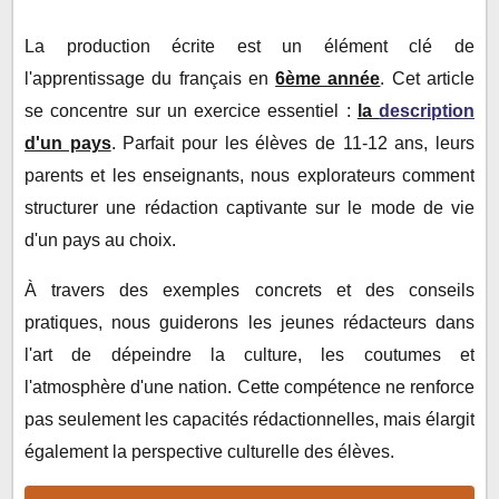
pays :
L'Espagne
La production écrite est un élément clé de
Le Japon
l'apprentissage du français en
6ème année
. Cet article
Le Brésil
se concentre sur un exercice essentiel :
la
description
L'Égypte
d'un pays
. Parfait pour les élèves de 11-12 ans, leurs
L'Inde
parents et les enseignants, nous explorateurs comment
structurer une rédaction captivante sur le mode de vie
d'un pays au choix.
À travers des exemples concrets et des conseils
pratiques, nous guiderons les jeunes rédacteurs dans
l'art de dépeindre la culture, les coutumes et
l'atmosphère d'une nation. Cette compétence ne renforce
pas seulement les capacités rédactionnelles, mais élargit
également la perspective culturelle des élèves.