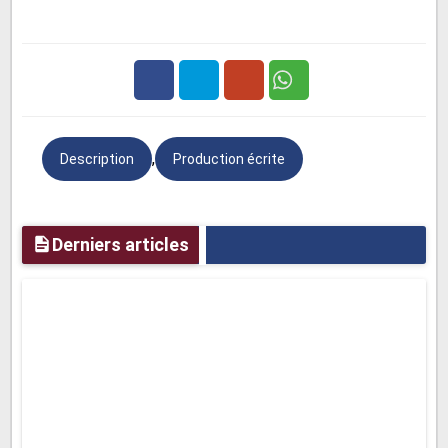
c'était très bien organisé et facile à utiliser.
Je suis ravi d'avoir passé d'aussi belles vacances dans
un endroit si fascinant comme le Japon.
Facebook
Twitter
Google
Le Brésil
,
Description
Production écrite
Plus
L'été dernier, j'ai visité le Brésil. C'est un merveilleux
pays. Sa capitale est Brasilia. Ses habitants sont joyeux.
Ils parlent le portugais et leur plat principal est la
Derniers articles
"feijoada". Ils adorent danser la samba. Les avenues et
les rues de ce pays sont vibrantes. Il y a des plages
partout et surtout des favelas et des stades de football.
J'ai mangé leurs spécialités : la feijoada et l'açaí. Sa plus
belle ville est Rio de Janeiro. Ses habitants vivent au
rythme de la musique. Au début, j'ai pensé que la statue
du Christ Rédempteur était plus petite, mais par la suite,