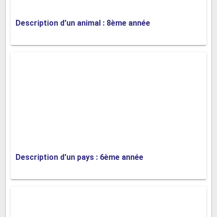
j'ai compris qu'elle était immense et dominait toute la
Description d'un animal : 8ème année
ville.
Je suis ravi d'avoir passé d'aussi belles vacances dans
un endroit si vivant comme le Brésil.
L'Égypte
L'été dernier, j'ai visité l'Égypte. C'est un merveilleux
pays. Sa capitale est Le Caire. Ses habitants sont
accueillants. Ils parlent l'arabe et leur plat principal est le
"koshary". Ils aiment boire du thé à la menthe. Les
Description d'un pays : 6ème année
avenues et les rues de ce pays sont animées. Il y a des
marchés partout et surtout des monuments antiques et
des mosquées. J'ai mangé leurs spécialités : le koshary
et les falafels. Sa plus belle ville est Louxor. Ses