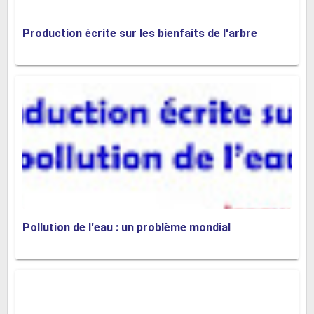
l'expérience et de la maturité nécessaires pour prendre
des décisions éclairées. Une liberté excessive peut les
Production écrite sur les bienfaits de l'arbre
exposer à des risques inutiles et à des comportements
irresponsables. Il est donc essentiel d'établir des limites
pour les protéger et les guider dans leur croissance.
En outre, une liberté excessive peut entraîner une
diminution de l'autorité parentale et éducative. Les
parents et les enseignants jouent un rôle crucial dans la
transmission des valeurs et des normes sociales. Si les
jeunes disposent de trop de liberté sans encadrement,
cela peut conduire à un manque de respect pour
Pollution de l'eau : un problème mondial
l'autorité et les règles, créant ainsi un climat
d'indiscipline et de désordre.
De plus, la pression des pairs peut avoir une influence
négative sur les jeunes. Lorsque les
jeunes
jouissent de