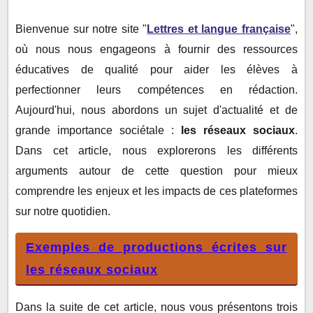
sociaux
Production écrite n°1 : Les avantages des réseaux
Bienvenue sur notre site "
Lettres et langue française
",
sociaux
où nous nous engageons à fournir des ressources
Production écrite n°2 : Les dangers des réseaux
éducatives de qualité pour aider les élèves à
sociaux
perfectionner leurs compétences en rédaction.
Aujourd'hui, nous abordons un sujet d'actualité et de
grande importance sociétale :
les réseaux sociaux
.
Dans cet article, nous explorerons les différents
arguments autour de cette question pour mieux
comprendre les enjeux et les impacts de ces plateformes
sur notre quotidien.
Exemples de productions écrites sur
les réseaux sociaux
Dans la suite de cet article, nous vous présentons trois