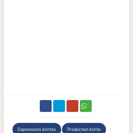
Facebook
Twitter
Google
,
Expressions écrites
Production écrite
Plus