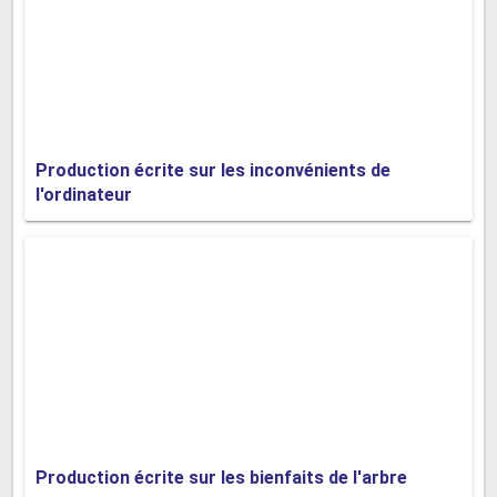
préparé en famille. Les enfants ont également préparé une petite
pièce de théâtre, inspirée par des souvenirs de famille, qui fera
rire et émouvoir leur maman.
Production écrite sur les inconvénients de
Production écrite n°5 :
l'ordinateur
Les rues sont animées en ce jour dédié aux mamans, avec des
vitrines décorées et des ballons flottant partout. Partout, on
croise des enfants munis de jolis paquets qui sentent bon la fête.
Hugo a choisi un brillant pendentif pour sa mère, enveloppé
dans un écrin élégant, tandis qu'Emma lui offrira un délicieux
assortiment de macarons, soigneusement disposés dans une
belle boîte. Papa prépare aussi sa surprise : un charmant sac à
main en cuir, qu'il a déniché dans une boutique chic. Le soir,
Production écrite sur les bienfaits de l'arbre
toute la famille se retrouvera autour d'un succulent repas entre