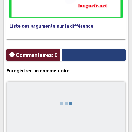
exigences croissantes du monde du travail, telles
que les heures supplémentaires fréquentes et la
disponibilité constante grâce à la technologie
Liste des arguments sur la différence
moderne, peuvent rendre difficile pour les
travailleurs de trouver un équilibre sain entre leurs
obligations professionnelles et leurs besoins
Commentaires: 0
personnels. Cela peut entraîner un épuisement
professionnel, des tensions familiales et une
Enregistrer un commentaire
diminution de la qualité de vie.
Troisièmement, le harcèlement et la discrimination
en milieu de travail sont malheureusement des
réalités pour de nombreux travailleurs. Le
harcèlement sexuel, le harcèlement moral et la