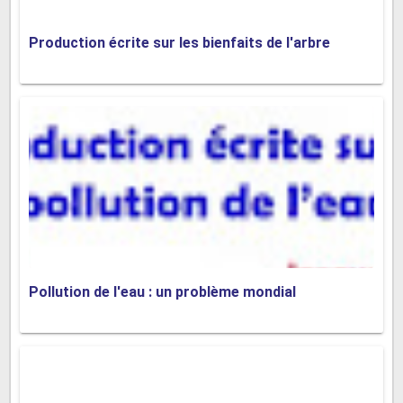
et vie personnelle est souvent difficile à atteindre
Production écrite sur les bienfaits de l'arbre
dans le monde du travail moderne. Les longues
heures de travail, les délais serrés et les attentes
de disponibilité constante peuvent empiéter sur le
temps passé avec la famille, les amis et les loisirs.
Cela peut entraîner un déséquilibre entre vie
professionnelle et vie personnelle, ce qui peut
avoir des conséquences néfastes sur la santé et le
bien-être global des individus.
Pollution de l'eau : un problème mondial
En conclusion, bien que le travail soit nécessaire
pour assurer notre subsistance, il comporte
également son lot d'inconvénients. Le stress et la
pression, la monotonie et le déséquilibre entre vie