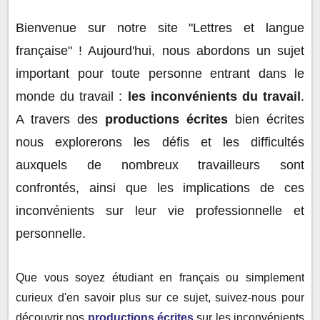
inconvénients du travail :
Production écrite n°1: Les défis du travail moderne
Bienvenue sur notre site "Lettres et langue
Production écrite n°2 : Les obstacles invisibles du
française" ! Aujourd'hui, nous abordons un sujet
monde du travail
important pour toute personne entrant dans le
monde du travail :
les inconvénients du travail
.
A travers des
productions écrites
bien écrites
nous explorerons les défis et les difficultés
auxquels de nombreux travailleurs sont
confrontés, ainsi que les implications de ces
inconvénients sur leur vie professionnelle et
personnelle.
Que vous soyez étudiant en français ou simplement
curieux d'en savoir plus sur ce sujet, suivez-nous pour
découvrir nos
productions écrites
sur les inconvénients