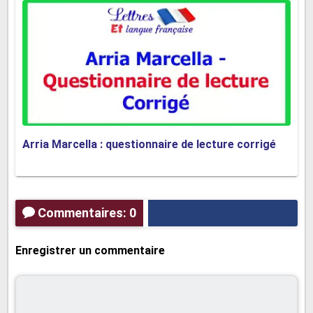
Réponse
: Le style épistolaire donne au roman une atmosphère
intime et personnelle, permettant aux lecteurs de plonger dans
les pensées et les émotions des personnages à travers leurs
lettres.
14- Quelle est l'importance de "Inconnu à cette adresse"
dans la littérature ?
Arria Marcella : questionnaire de lecture corrigé
Réponse
: "Inconnu à cette adresse" est considéré comme un
roman important dans la littérature en raison de sa capacité à
explorer les thèmes de l'amitié et de la trahison dans le contexte
Commentaires: 0
de la montée du nazisme.
Enregistrer un commentaire
15- Quelle est votre réaction personnelle à la lecture de
"Inconnu à cette adresse" ? Comment l'histoire vous a-t-
elle touché ?