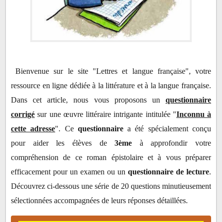
"Inconnu à cette adresse" - Un questionnaire
corrigé pour les lecteurs :
Bienvenue sur le site "Lettres et langue française", votre
1- Présentation de l'œuvre :
ressource en ligne dédiée à la littérature et à la langue française.
2- Résumé court :
Dans cet article, nous vous proposons un
questionnaire
3- Questionnaire corrigé :
corrigé
sur une œuvre littéraire intrigante intitulée "
Inconnu à
cette adresse
". Ce
questionnaire
a été spécialement conçu
pour aider les élèves de
3ème
à approfondir votre
compréhension de ce roman épistolaire et à vous préparer
efficacement pour un examen ou un
questionnaire de lecture
.
Découvrez ci-dessous une série de 20 questions minutieusement
sélectionnées accompagnées de leurs réponses détaillées.