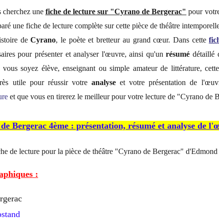
us cherchez une
fiche de lecture sur "Cyrano de Bergerac"
pour votr
aré une fiche de lecture complète sur cette pièce de théâtre intemporell
istoire de
Cyrano
, le poète et bretteur au grand cœur. Dans cette
fic
saires pour présenter et analyser l'œuvre, ainsi qu'un
résumé
détaillé 
vous soyez élève, enseignant ou simple amateur de littérature, cett
ès utile pour réussir votre
analyse
et votre présentation de l'œu
ure
et que vous en tirerez le meilleur pour votre lecture de "Cyrano de 
 de Bergerac 4ème : présentation, résumé et analyse de l'
che de lecture pour la pièce de théâtre "Cyrano de Bergerac" d'Edmond
aphiques :
rgerac
stand