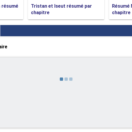
h résumé
Tristan et Iseut résumé par
Résumé 
lle.
chapitre
chapitre
aire