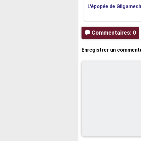
L'épopée de Gilgames
théâtre classique et intempore
Commentaires: 0
Enregistrer un comment