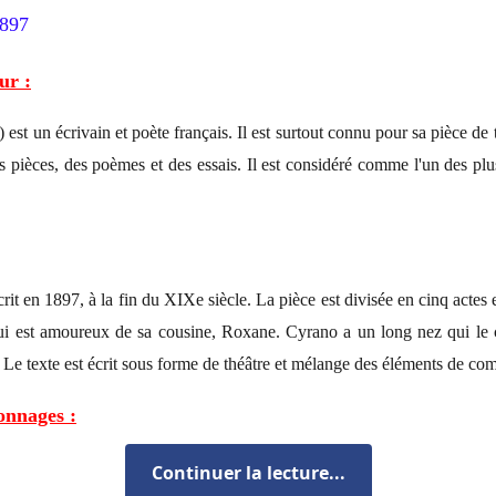
1897
ur :
t un écrivain et poète français. Il est surtout connu pour sa pièce de
es pièces, des poèmes et des essais. Il est considéré comme l'un des plu
it en 1897, à la fin du XIXe siècle. La pièce est divisée en cinq actes e
 qui est amoureux de sa cousine, Roxane. Cyrano a un long nez qui le
Le texte est écrit sous forme de théâtre et mélange des éléments de co
onnages :
nnage principal, un poète et soldat français, amoureux de Roxane
Continuer la lecture...