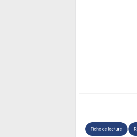
Roxane :
la cousine de Cyran
Christian de Neuvillette :
un
Le comte de Guiche :
un nob
Ragueneau :
un pâtissier et
5- Résumé de l'histoire :
Cyrano de Bergerac est un so
amour à cause de son long ne
manque de talent pour la poé
d'amour en son nom. Roxane to
éclate et Christian part au 
Christian. Christian est tué 
était l'auteur des lettres d'amo
,
Fiche de lecture
R