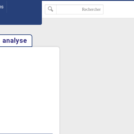
ns
t analyse