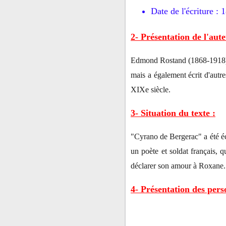
Date de l'écriture :
2- Présentation de l'aute
Edmond Rostand (1868-1918) es
mais a également écrit d'autr
XIXe siècle.
3- Situation du texte :
"Cyrano de Bergerac" a été écr
un poète et soldat français,
déclarer son amour à Roxane. 
4- Présentation des pers
Cyrano de Bergerac : le perso