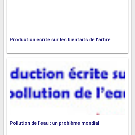
harmonieuse, plus juste et plus égalitaire.
Voici un autre exemple de texte argumentatif sur la
différence :
Production écrite sur les bienfaits de l'arbre
Titre : Pourquoi la différence d'opinion est essentielle à la
démocratie
La démocratie est fondée sur le principe de la liberté
d'expression, qui permet à chaque citoyen de s'exprimer
librement et de donner son avis sur les sujets qui le concernent.
Cependant, cette liberté peut parfois conduire à des différences
d'opinion, voire à des conflits. Je suis convaincu que la
différence d'opinion est essentielle à la démocratie et je vais
Pollution de l'eau : un problème mondial
vous expliquer pourquoi.