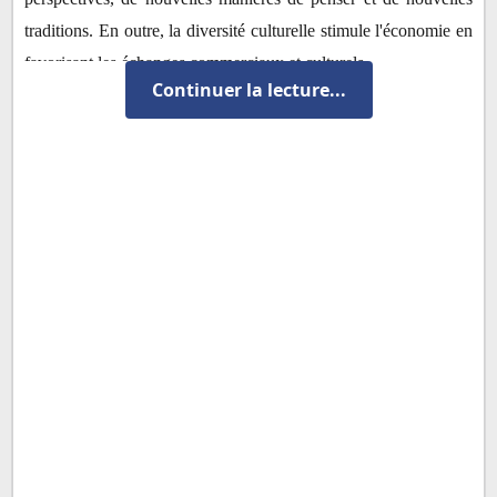
traditions. En outre, la diversité culturelle stimule l'économie en
favorisant les échanges commerciaux et culturels.
Continuer la lecture...
De plus, la diversité religieuse est une force pour la société. Les
différentes religions ont toutes des valeurs et des croyances qui
peuvent coexister harmonieusement. La diversité religieuse
nous permet de mieux comprendre les valeurs et les croyances
de chacun, tout en renforçant notre capacité à dialoguer et à
trouver des solutions pacifiques aux conflits.
Enfin, la diversité de genre est également une force pour la
société. Les femmes et les hommes ont des expériences et des
perspectives différentes, ce qui peut améliorer la qualité des
décisions prises dans la société. En outre, la diversité de genre
permet une meilleure représentation des différents points de vue