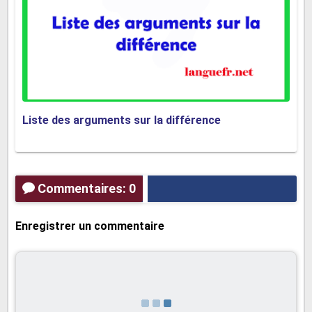
En conclusion, la différence d'opinion est essentielle à la
démocratie car elle est le signe d'une société libre et ouverte, elle
conduit à des compromis et à des solutions innovantes, et elle
est un moteur pour le changement social. Nous devons tous
apprendre à respecter les opinions des autres et à dialoguer de
manière constructive, afin de construire une société plus juste,
Liste des arguments sur la différence
plus équilibrée et plus démocratique.
Comme nous l'avons vu à travers les deux
Commentaires: 0
exemples de textes argumentatifs sur la
différence, il est important de savoir
Enregistrer un commentaire
argumenter sur ce thème pour mieux
comprendre les enjeux et les défis de notre
société.
Nous vous invitons à découvrir d'autres
textes argumentatifs