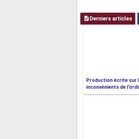
recherche d'un compagnon fidè
Derniers articles
J'espère que les p
N'hésitez pas à me d
Articles similaires :
Production écrite sur 
inconvénients de l'ord
Exemples de descri
description
d'un an