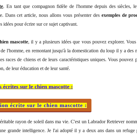
te
. En tant que compagnon fidèle de l'homme depuis des siècles, le
e. Dans cet article, nous allons vous présenter des
exemples de prod
 idées pour écrire sur ce sujet captivant.
chien mascotte
, il y a plusieurs idées que vous pouvez explorer. Vous 
e l'homme, en remontant jusqu'à la domestication du loup il y a des 
tes races de chiens et de leurs caractéristiques uniques. Vous pouvez p
on, de leur éducation et de leur santé.
écrites sur le chien mascotte :
ion écrite sur le chien mascotte :
ritable rayon de soleil dans ma vie. C'est un Labrador Retriever nommé
'une grande intelligence. Je l'ai adopté il y a deux ans dans un refuge 