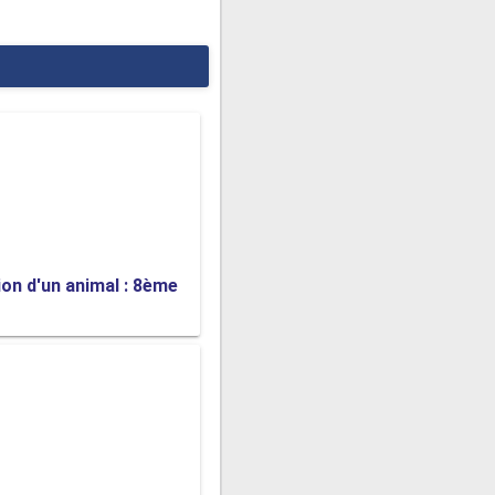
 chien mascotte."
s vous conviennent.
ion d'un animal : 8ème