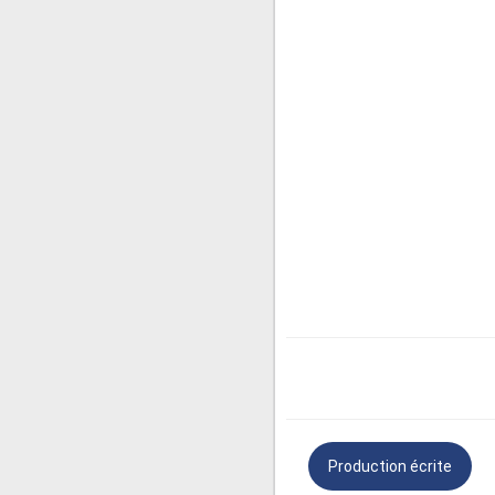
Texte n° 2 : production é
"Depuis que j'ai adopté mon 
français de deux ans qui aime
câlins. Je suis très attaché à
Charlie est également très inte
tours amusants comme rouler 
intéressantes, car il est toujo
En plus d'être un compagnon
travailler en tant que thérape
est très doué pour comprendre
incroyable de voir comment Cha
Production écrite
Je suis très reconnaissant d'a