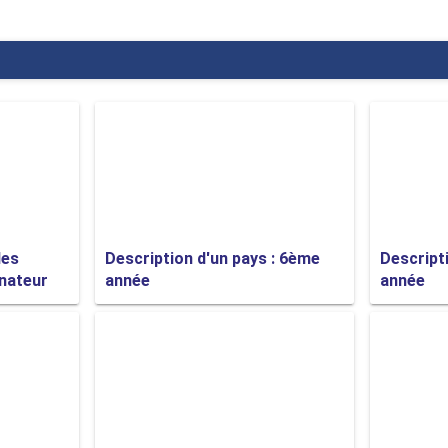
le et intelligent, je vous encourage vivement à envisager d'adopter un
roductions écrites sur le chien mascotte que je vous ai fournie
ire si vous avez besoin d'autre chose."
les
Description d'un pays : 6ème
Descript
inateur
année
année
ptions du chien
imal
en français