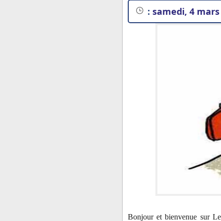
:
samedi, 4 mars 
Texte n° 1 : producti
Texte n° 2 : producti
Bonjour et bienvenue sur Let