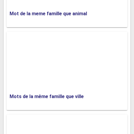
➧
renforcement
:
Action de renforcer..
Mot de la meme famille que animal
Et voilà tout ce que vous pouvez trouver dans
cet article comme
mots de la même
famille que fort
! cette liste de
mots de la
même famille que
fort
va surement vous
aider à effectuer vos devoirs de maison du
français. Il est temps à présent de consulter
nos autres
fiches de vocabulaire
et nos cours
de français pour découvrir d’autres choses
utiles.
Mots de la même famille que ville
Articles similaires :
Liste de familles de mots