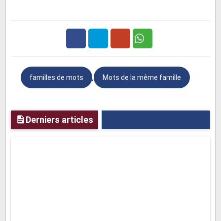
➧
forte
:
Qui a beaucoup de force physique ;
robuste, vigoureux..
➧
fortement
:
Avec force ; vigoureusement.
Appuyer fortement..
Facebook
Twitter
Google
➧
force
:
Énergie, vigueur physique.
Elle a
,
familles de mots
Mots de la même famille
Plus
beaucoup de force.
.
➧
forcément
:
Par une conséquence inévitable ;
fatalement.
Derniers articles
➧
fortifier
:
Donner plus de force physique à.
L'exercice fortifie le corps
.
➧
renfort
:
Accroissement du nombre des
personnes ou des moyens matériels d'un
groupe, lui permettant une action plus efficace.
➧
renforcer
:
Rendre plus fort, plus solide.