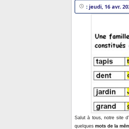
:
jeudi, 16 avr. 2
1. Qu’est-ce qu’un
Salut à tous, notre site 
Les mots de la même f
quelques
mots de la mêm