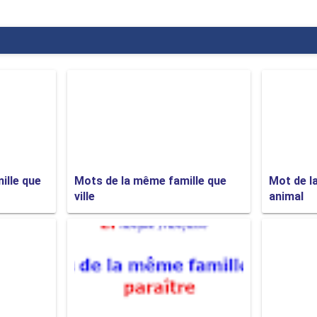
es de mots
 famille que terreur
e famille que aventure
ille que
Mots de la même famille que
Mot de l
ville
animal