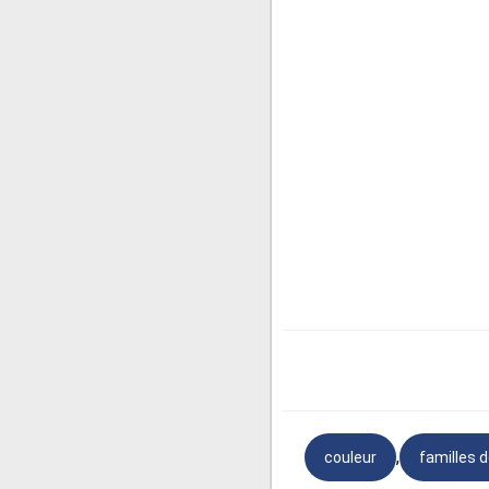
➧ décoloration
:
➧ incolore
:
Qui n
➧ multicolore
:
Q
➧ bicolore :
Qui 
➧ tricolore
:
Qui a
Et voilà tout ce que vous
de
mots de la même fami
est temps à présent de co
choses utiles.
Articles similaires :
,
couleur
familles 