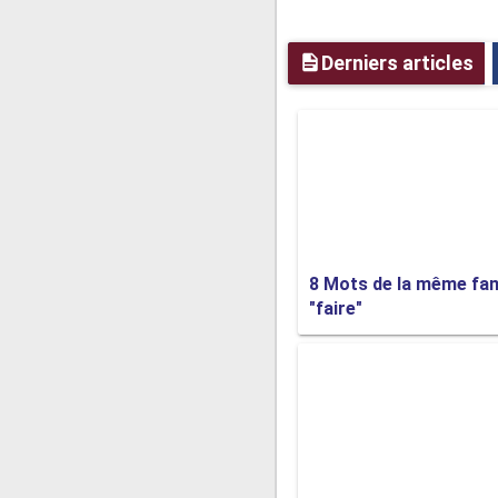
Liste de famill
Derniers articles
Mots de la même
Mots de la mêm
8 Mots de la même fam
"faire"