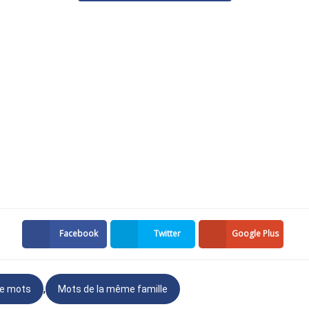
Opération qui consiste à éclaircir la couleur naturell
'est pas coloré, n'a pas de couleur.
ui présente un grand nombre de couleurs.
comporte deux couleurs.
 trois couleurs.
 pouvez trouver dans cet article comme
mots de la même famil
lle que
couleur
va surement vous aider à effectuer vos devoir
nsulter nos autres
fiches de vocabulaire
et nos cours de frança
Facebook
Twitter
Google Plus
,
de mots
Mots de la même famille