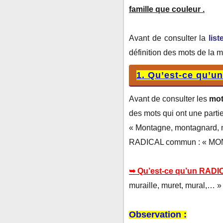
famille
que couleur
.
Avant de consulter la
lis
définition des mots de la 
1. Qu’est-ce qu’
Avant de consulter les
mot
des mots qui ont une par
« Montagne, montagnard, mo
RADICAL commun : « MO
➥ Qu’est-ce qu’un RADI
muraille, muret, mural,… » 
Observation :