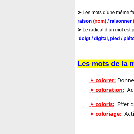
➤
Les mots d’une même fam
raison
(nom)
/ raisonner
➤
Le radical d’un mot est pa
doigt / digital, pied / piét
Les mots de la m
➧ colorer:
Donner
➧ coloration:
Ac
➧ coloris:
Effet 
➧ coloriage:
Act
➧ décolorer:
Alté