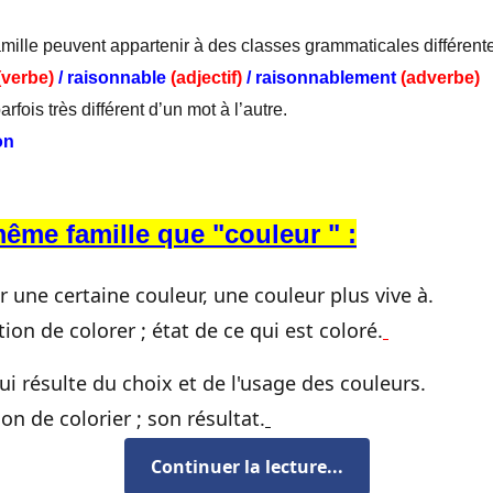
ille peuvent appartenir à des classes grammaticales différente
(verbe)
/ raisonnable
(adjectif)
/ raisonnablement
(adverbe)
rfois très différent d’un mot à l’autre.
on
ême famille que "couleur " :
 une certaine couleur, une couleur plus vive à
.
tion de colorer ;
état de ce qui est coloré.
qui résulte du choix et de l'usage des couleurs.
ion de colorier ;
son résultat.
Continuer la lecture...
rer, effacer, éclaircir la couleur de.
.