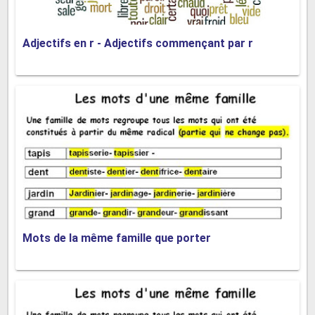
hérisson
Adjectifs en r - Adjectifs commençant par r
13. Voyage :
balade, virée, tour, expédition, promenade, excursion,
aventure, croisière, périple, itinéraire, errance….
14. Bruit :
raffut, bourdonnement, tapage, son, murmure, ronflement,
vacarme, tintement, frémissement….
15. Bonheur :
béatitude, extase, euphorie, contentement, bien-être,
Mots de la même famille que porter
quiétude, félicité, satisfaction, joie…..
16. Ecole :
collège, établissement scolaire, université, classe,