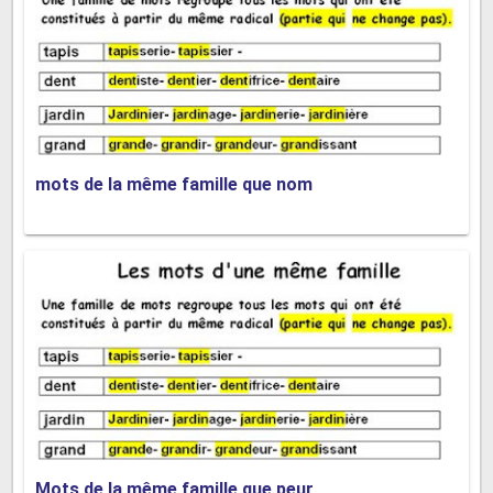
internat, externat, élèves, professeurs, maître(sse),
instituteur(rice), cour, récréation…..
17. Bébé :
petit, nourrisson, couches, biberon, rot, poupon, layette,
mots de la même famille que nom
nouveau-né, enfant, chérubins….
Mots de la même famille que peur