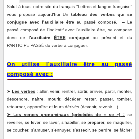
Salut à tous, notre site du français "Lettres et langue française"
On utilise l’auxiliaire être au passé composé avec :
vous propose aujourd'hui Un
tableau
des verbes qui se
Tableau des verbes qui se conjugue avec l’auxiliaire
conjugue avec l’auxiliaire être
au passé composé, – Le
être :
passé composé de l'indicatif avec l’auxiliaire être, se compose
donc de
l’auxiliaire
ÊTRE
conjugué
au présent et du
PARTICIPE PASSÉ du verbe à conjuguer.
On utilise l’auxiliaire être au passé
composé avec :
➤
Les verbes
: aller, venir, rentrer, sortir, arriver, partir, monter,
descendre, naître, mourir, décéder, rester, passer, tomber,
retourner, apparaître et leurs dérivés (devenir, revenir…)
➤ Les verbes pronominaux (précédés de « se ») :
se
réveiller, se lever, se laver, s’habiller, se préparer, se maquiller,
se coucher, s’amuser, s’ennuyer, s’asseoir, se perdre, se fâcher
…