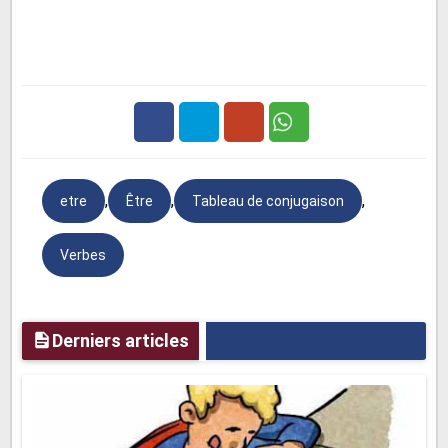
Facebook
Twitter
Google
,
,
,
etre
Être
Tableau de conjugaison
Plus
Verbes
Derniers articles