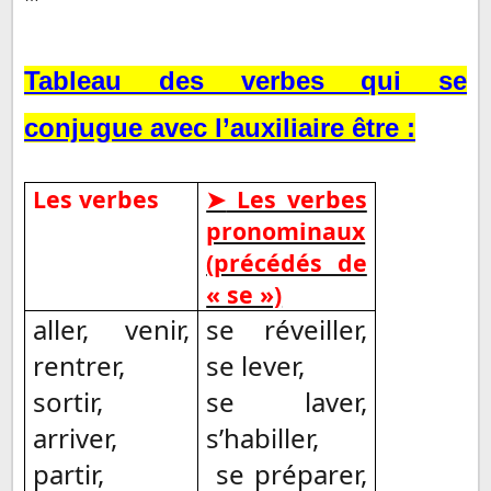
Tableau des verbes qui se
conjugue avec l’auxiliaire être :
Les verbes
Les verbes
➤
pronominaux
(précédés de
« se »)
aller, venir,
se réveiller,
rentrer,
se lever,
sortir,
se laver,
arriver,
s’habiller,
partir,
se préparer,