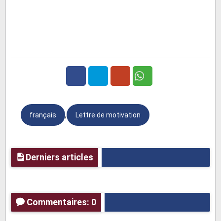
Lettre de motivation simple et courte n°1 :
Lettre de motivation suite à une annonce dans un
journal
Objet :
Monsieur,
Facebook
Twitter
Google
Votre annonce citée en référence a retenu toute mon
attention.
,
français
Lettre de motivation
Plus
Souhaitant rejoindre une société commerciale en pleine
expansion et la vente de produits alimentaires
m’intéressant particulièrement, je vous propose mes
Derniers articles
services pour le poste de “Chef des Ventes”.
Comme je dispose d’une expérience professionnelle de
cinq années dans le secteur des produits alimentaires, je
Commentaires: 0
peux mettre à profit mes compétences acquises ainsi
que mes qualités humaines. Mon sens de l’organisation,