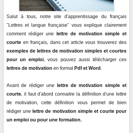
Des exemples de lettres de motivation :
Salut à tous, notre site d'apprentissage du français
Lettre de motivation simple et courte n°1 :
"Lettres et langue française" vous explique clairement
Lettre de motivation simple et courte n°2 :
comment rédiger une
lettre de motivation simple et
Lettre de motivation simple et courte n°3 :
courte
en français, dans cet article vous trouverez des
exemples de lettres de motivation simples et courtes
pour un emploi
, vous pouvez aussi télécharger ces
lettres de motivation
en format
Pdf et Word
.
Avant de rédiger une
lettre de motivation simple et
courte
, il faut d'abord connaitre la définition d'une lettre
de motivation, cette définition vous permet de bien
rédiger une
lettre de motivation simple et courte pour
un emploi ou pour une formation.