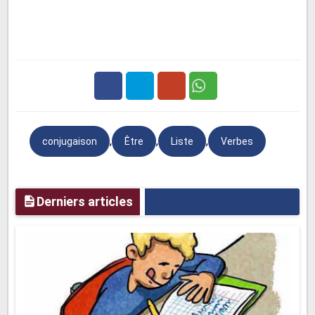
Facebook
Twitter
Google
,
,
,
conjugaison
Être
Liste
Verbes
Plus
Derniers articles