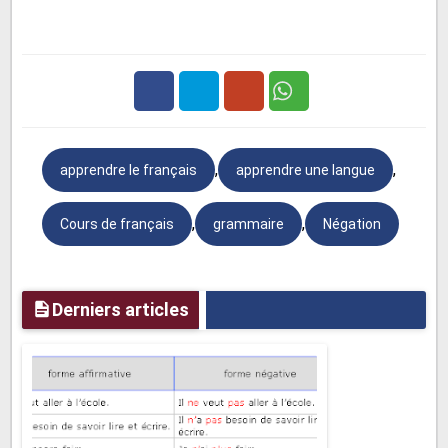
Facebook
Twitter
Google
,
,
apprendre le français
apprendre une langue
Plus
,
,
Cours de français
grammaire
Négation
Derniers articles