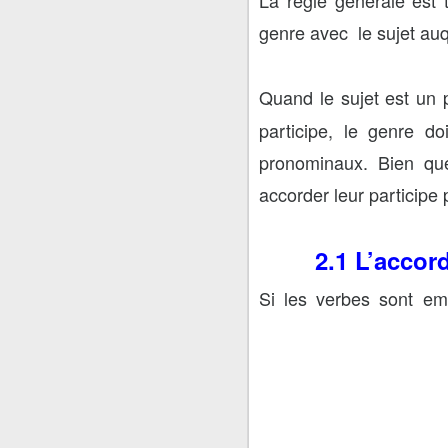
genre avec
le sujet au
Quand le sujet est un
participe, le genre do
pronominaux. Bien que
accorder leur participe
2.1 L’accor
Si les verbes sont em
l’accord du participe p
lui sont postposés. L’a
du complément d’objet
d’objet direct qui est