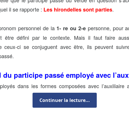
quel il se rapporte :
.
Les hirondelles sont parties
 pronom personnel de la
personne, pour ac
1- re ou 2-e
it être défini par le contexte. Mais il faut faire aus
 ceux-ci se conjuguent avec être, ils peuvent suivr
 passé.
d du participe passé employé avec l’auxi
ployés dans les formes composées avec l’auxiliaire av
assé avec le sujet ni avec le complément ou les complé
Continuer la lecture...
ccord du participe passé conjugué avec l’auxiliaire avoir
 direct dans la phrase. On peut faire l’accord seulem
 placé avant le verbe. En ce cas, on accorde le partici