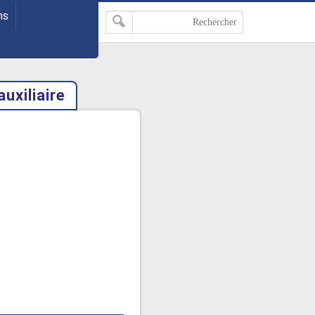
ns
uxiliaire