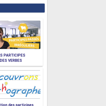
ES PARTICIPES
DES VERBES
IERS LES PLUS
 (3ème groupe)
tion des participes