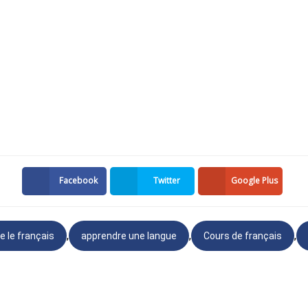
que le séisme a
détruite
Facebook
Twitter
Google Plus
,
,
,
e le français
apprendre une langue
Cours de français