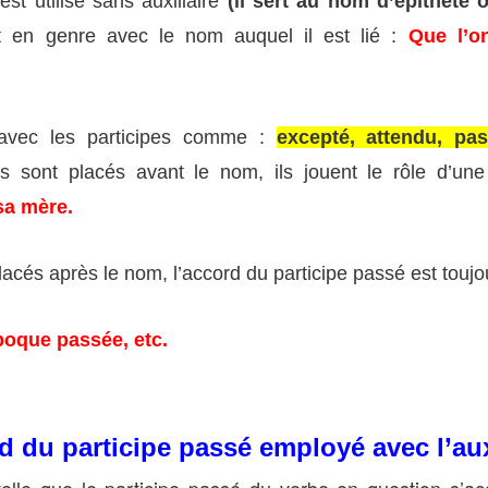
est utilisé sans auxiliaire
(il sert au nom d’épithète 
t en genre avec le nom auquel il est lié :
Que l’on
 avec les participes comme :
excepté, attendu, pass
ils sont placés avant le nom, ils jouent le rôle d’un
sa mère.
lacés après le nom, l’accord du participe passé est toujo
poque passée, etc.
d du participe passé employé avec l’auxi
telle que le participe passé du verbe en question s’