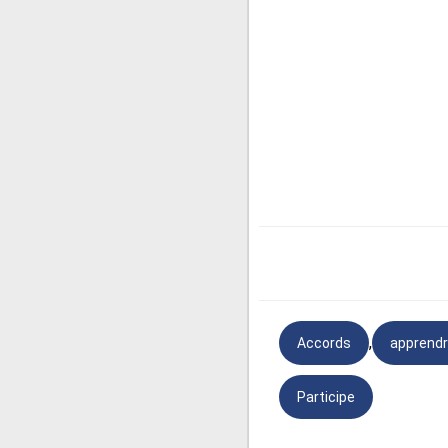
nombre avec le COD :
C’est toute une ville 
,
Accords
apprendr
Participe