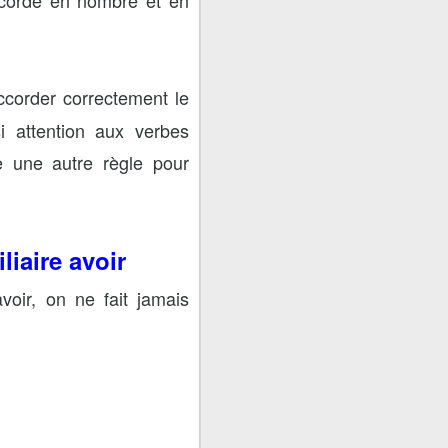
corder correctement le
si attention aux verbes
e une autre règle pour
liaire avoir
oir, on ne fait jamais
ments d’objet direct qui
 dépend donc de la place
ent avec le complément
pe passé en genre et en