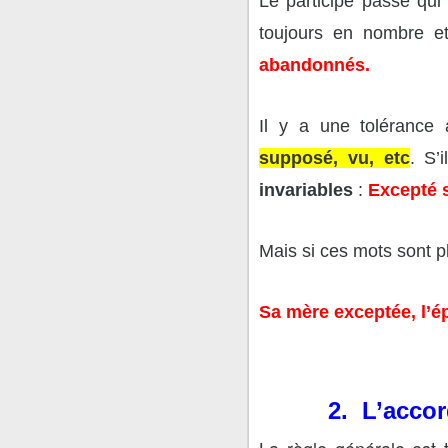
Le participe passé qui 
toujours en nombre e
abandonnés.
Il y a une tolérance
supposé, vu, etc
. S’
invariables
:
Excepté 
Mais si ces mots sont p
Sa mère exceptée, l’é
2. L’accor
La règle générale est 