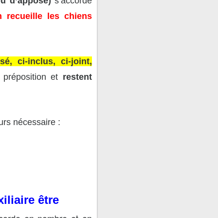
ou d’apposé)
s’accorde
 recueille les chiens
é, ci-inclus, ci-joint,
e préposition et
restent
urs nécessaire :
liaire être
accorde en nombre et en