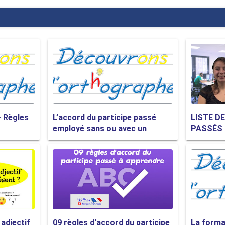
- Règles
L’accord du participe passé
LISTE D
employé sans ou avec un
PASSÉS 
auxiliaire
IRRÉGUL
UTILISÉS
 adjectif
09 règles d'accord du participe
La forma