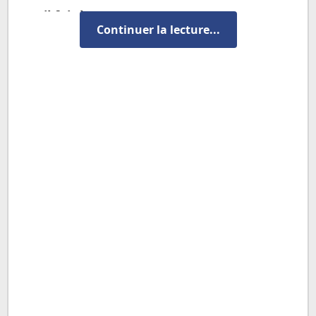
il fait beau
Continuer la lecture...
il fait mauvais
il fait humide
il fait du vent
il fait du soleil
il fait du brouillard
il fait nuageux
il fait orageux
il pleut
il pleut à vers
il neige
il gèle
le tonnerre
l'éclair