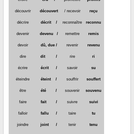
découvrir
découvert
/ recevoir
reçu
décrire
décrit /
reconnaître
reconnu
devenir
devenu /
remettre
remis
devoir
dû, due /
revenir
revenu
dire
dit /
rire
ri
écrire
écrit /
savoir
su
éteindre
éteint /
souffrir
souffert
être
été /
souvenir
souvenu
faire
fait /
suivre
suivi
falloir
fallu /
taire
tu
joindre
joint /
tenir
tenu