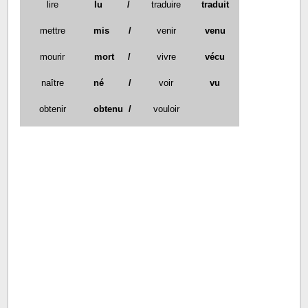
lire
lu /
traduire
traduit
mettre
mis /
venir
venu
mourir
mort /
vivre
vécu
naître
né /
voir
vu
obtenir
obtenu /
vouloir