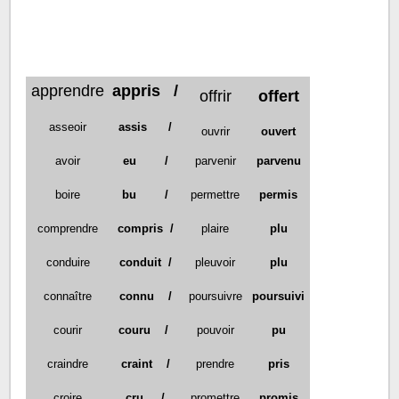
apprendre
appris /
offrir
offert
asseoir
assis /
ouvrir
ouvert
avoir
eu /
parvenir
parvenu
boire
bu /
permettre
permis
comprendre
compris /
plaire
plu
conduire
conduit /
pleuvoir
plu
connaître
connu /
poursuivre
poursuivi
courir
couru /
pouvoir
pu
craindre
craint /
prendre
pris
croire
cru /
promettre
promis