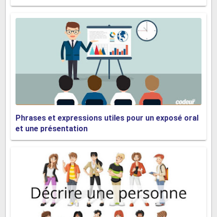
du crayon plastique ou métallique.
18. Plomb
·
Même si les crayons sont fabriqués avec
du graphite, on l'appelle souvent _____, c'est
à quoi se trouvaient les crayons.
19. Casier
Phrases et expressions utiles pour un exposé oral
et une présentation
·
C'est un petit compartiment où vous
pouvez laisser vos affaires pendant la journée
scolaire.
20. Calendrier
·
Ce graphique montre les jours de chaque