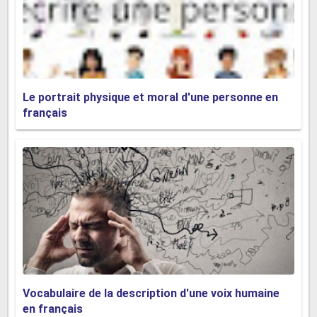
15. Stylo plume
·
Il s'agit d'un stylo spécial avec un réservoir
d'encre rechargeable, couramment utilisé
pour l'écriture cursive.
Le portrait physique et moral d'une personne en
français
16. Stylo à bille
·
Ce type de stylo utilise une minuscule
boule comme son point d'écriture au lieu
d'une pointe.
17. crayons mécaniques
·
De nos jours, les crayons en bois sont
Vocabulaire de la description d'une voix humaine
remplacés par _____, qui utilisent des bâtons
en français
de graphite prématuré qui peuvent être retirés