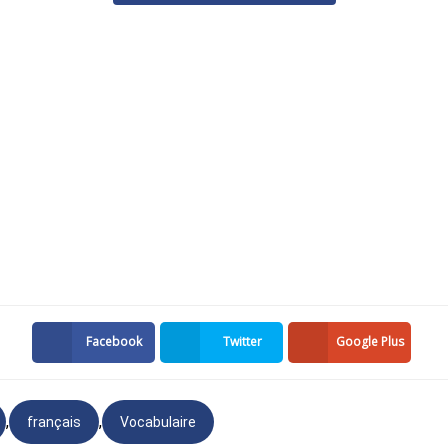
mment puis-je vous aider aujourd'hui?
 déposer une plainte.
us que le personnel pourrait vous couper (mettre le télép
t si vous êtes méchant. Dire que je voudrais déposer une plai
ns être agressif ou en colère contre le membre du personnel
e demander quelle est la nature de la plainte (de quoi parle la 
r un produit défectueux, mon ordinateur ne s'allume pas et je ne
is désolé d'entendre ça! Je ferai de mon mieux pour vous aider.
Facebook
Twitter
Google Plus
,
,
français
Vocabulaire
ment, vous pourrez obtenir ce dont vous avez besoin en éta