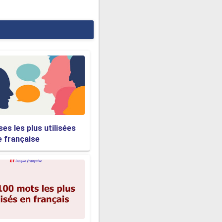
z être plus énergique.
fait sans être grossier et
mettre le téléphone vers le
es les plus utilisées
e française