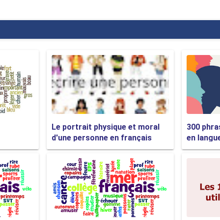
 personnel mais pour tous ces moments frustrants que vous deve
les:
service.
 mais il est un moyen fort de dire que vous n'êtes pas satis
rsonnel à vous couper (mettre fin à l'appel téléphonique) ou 
léphonique) sur toi.
Le portrait physique et moral
300 phras
d'une personne en français
en langu
te!
nuyante du processus de règlement des plaintes téléphoniques!