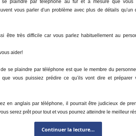
de se plaindre par téléphone au fur et à mesure que vous
peuvent vous parler d'un problème avec plus de détails qu'un
i être très difficile car vous parlez habituellement au person
 vous aider!
de se plaindre par téléphone est que le membre du personnel
in que vous puissiez prédire ce qu'ils vont dire et prépare
z en anglais par téléphone, il pourrait être judicieux de pr
ous serez prêt pour tout et vous pourrez atteindre le meilleur rés
clairement et avec précision au téléphone, jeter un œil à ce dialo
Continuer la lecture...