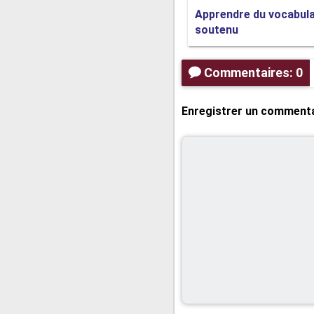
Apprendre du vocabula
soutenu
Être mis en attente est l
devez attendre qu'ils revi
Commentaires: 0
Enregistrer un comment
C'est l'une des pires cho
beaucoup d'argent!
S'il vous plaît, vous ne m'
Si le membre du personnel n
faites attention de ne pas l'u