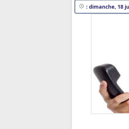
:
dimanche, 18 ju
Vocabulaire utile de 