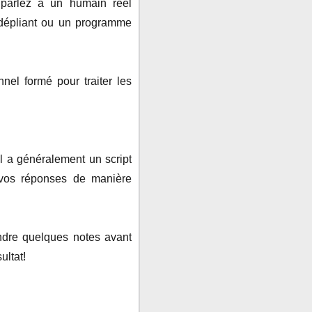
 parlez à un humain réel
 dépliant ou un programme
nel formé pour traiter les
 a généralement un script
r vos réponses de manière
endre quelques notes avant
ultat!
gue pratique: