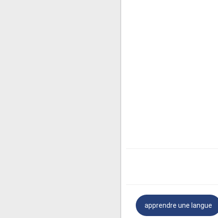
Personnel: Bonjour! Et co
Client: Bonjour, j'aimerais
Reste calme! Rappelez-vo
téléphonique) à tout momen
ce que vous devez dire sa
Personnel: D'accord, puis-j
Client: Je souhaite signale
Personnel: D'accord, je su
Client: merci.
apprendre une langue
Encore une fois, normale