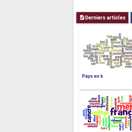
instructions du membre du
Derniers articles
Voici quelques phrases uti
Je ne suis pas content du 
Ceci est assez explicite,
provoquant le membre du pe
bas (mettre fin à l'appel té
Pays en k
Ne me mettez pas en atten
C'est la partie la plus en