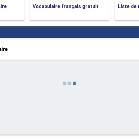
ire
Vocabulaire français gratuit
Liste de
orsque le membre du personnel dit quelque chose comme un mome
ennent tout en écoutant de la musique qui n'est probablement pa
aire
ses jamais! C'est encore pire si vous n'avez pas beaucoup de
écoutez pas du tout!
e comprend ni vous ni votre plainte, cela peut être très frustra
tiliser trop!