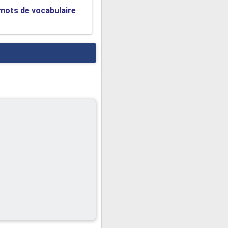
 mots de vocabulaire
nt s'il vous plaît et vous
s très bonne!
 temps ou si l'appel coûte
nt. C'est très direct, alors