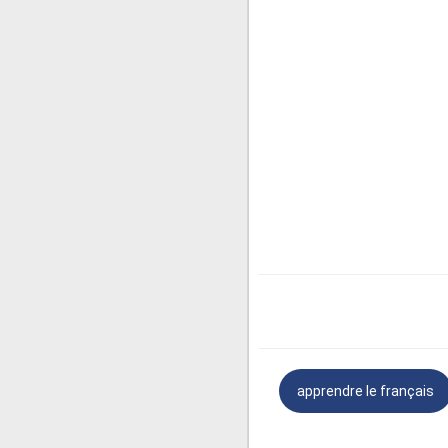
22. C'est à gauche.
23. C'est à droite .
24. C'est tout droit.
25. Est-ce que c'est loin 
➤Phrases utiles en
26. Où est le guichet?
27. Je voudrais regarder l'
28. Je voudrais réserver un
29. Je voudrais acheter un 
30. À quelle heure faut-il 
apprendre le français
➤Phrases utiles e