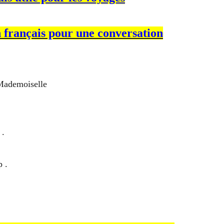
n français pour une conversation
Mademoiselle
 .
 .