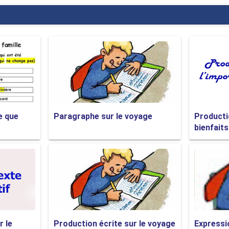
z-vous de disponible?
atisation?
mbre pour deux.
a réservation
u'il faut régler la note?
 français pour faire du shopping
e que
Paragraphe sur le voyage
Producti
?
bienfait
ercial?
er avec une carte de crédit ?
que s'est ouvert?
que s'est fermé?
 carte postale / un livre.
r le
Production écrite sur le voyage
Expressi