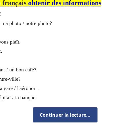
n français
obtenir des informations
?
 ma photo / notre photo?
vous plaît.
t.
ant / un bon café?
ntre-ville?
a gare / l'aéroport .
hôpital / la banque.
Continuer la lecture...
 français pour les directions