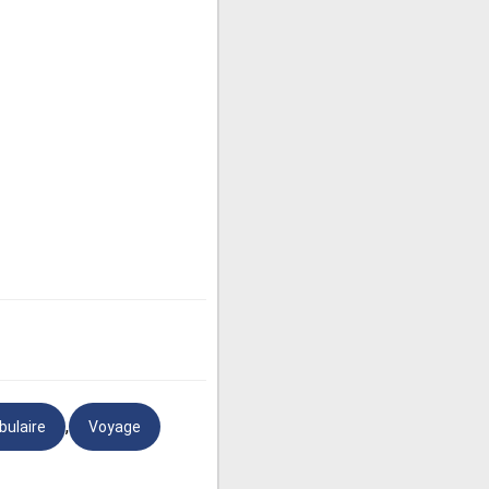
,
bulaire
Voyage