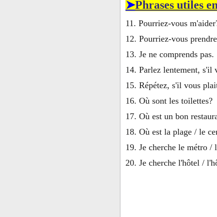
➤
Phrases utiles e
11. Pourriez-vous m'aider
12. Pourriez-vous prendre
13. Je ne comprends pas.
14. Parlez lentement, s'il 
15. Répétez, s'il vous plai
16. Où sont les toilettes?
17. Où est un bon restaur
18. Où est la plage / le ce
19. Je cherche le métro / l
20. Je cherche l'hôtel / l'
➤Phrases utiles en
21. Où sommes-nous?