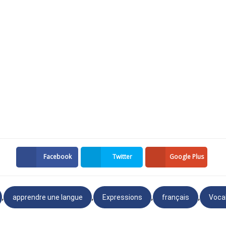
/ proche?
 français pour le transport
horaire.
 billet .
Facebook
Twitter
Google Plus
billet aller simple / aller-retour pour Paris
arriver?
,
,
,
,
apprendre une langue
Expressions
français
Voca
n français pour l'hébergement