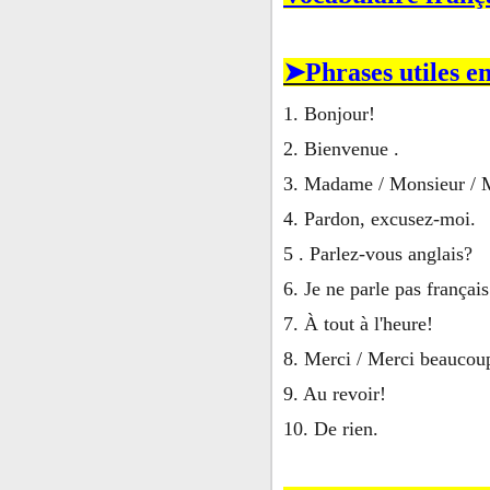
➤Phrases utiles e
1. Bonjour!
2. Bienvenue .
3. Madame / Monsieur / 
4. Pardon, excusez-moi.
5 . Parlez-vous anglais?
6. Je ne parle pas français
7. À tout à l'heure!
8. Merci / Merci beaucoup
9. Au revoir!
10. De rien.