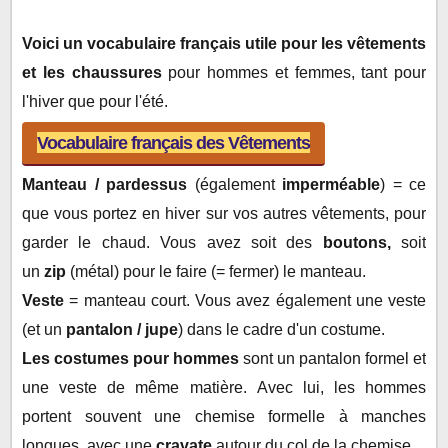
Vocabulaire français des Chaussures
Vocabulaire français des Accessoires
Voici un vocabulaire français utile pour les vêtements
Vocabulaire français des Sous-vêtements
et les chaussures
pour hommes et femmes, tant pour
Types de matériaux / tissu
l'hiver que pour l'été.
Vocabulaire français des Vêtements
Manteau / pardessus
(également
imperméable
)
= ce
que vous portez en hiver sur vos autres vêtements, pour
garder le chaud.
Vous avez soit des
boutons,
soit
un
zip
(métal)
pour le faire (= fermer) le manteau.
Veste
= manteau court.
Vous avez également une veste
(et un
pantalon / jupe
)
dans le cadre d'un costume.
Les costumes pour hommes
sont un pantalon formel et
une veste de même matière.
Avec lui, les hommes
portent souvent une chemise formelle à manches
longues, avec une
cravate
autour du col de la chemise.