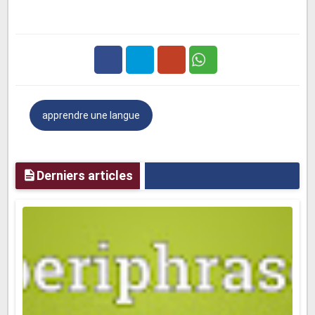
capot
(pour couvrir votre tête) que vous pouvez porter
pour le sport, ou au lieu d'un cavalier.
Un
top
est tout ce que vous portez au-dessus de votre
taille, soit occasionnel ou intelligent.
Une
robe
est une pièce et souvent avec des manches.
Il
Facebook
Twitter
Google
peut être long ou court, pour l'hiver ou pour l'été.
apprendre une langue
Plus
Une
jupe
va de votre taille à vos genoux, mais il y a
aussi des
mini-jupes
-
jupes
très courtes.
En été, vous pouvez porter des
shorts
- un type de
Derniers articles
pantalon court, allant au genou ou au-dessus.
Pour aller nager, les femmes portent soit
un costume de
bain
(une pièce), soit
un bikini
(deux pièces).
Les
hommes utilisent des
troncs de bain
.
Vocabulaire français des Chaussures
Vous pouvez également ajouter "une paire de" à tous les