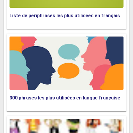
types de chaussures suivants.
Chaussures
= il existe de nombreux types de
Liste de périphrases les plus utilisées en français
chaussures, comme des chaussures à talons hauts ou
des chaussures plates (pour femmes), des chaussures
habillées (chaussures formelles pour hommes).
Bottes
= principalement pour l'hiver, ce sont des
chaussures qui vont jusqu'à vos genoux, ou des bottines
qui vont jusqu'à vos chevilles (juste au-dessus de vos
pieds)
Aussi des
bottes de football
/
bottes de
rugby
pour
jouer au football ou au rugby, et
des chaussures de
randonnée et de marche
pour marcher de longues
300 phrases les plus utilisées en langue française
distances.
Les bottes Wellington
sont des bottes en caoutchouc
que vous pouvez porter lorsque vous vous promenez
sous la pluie.