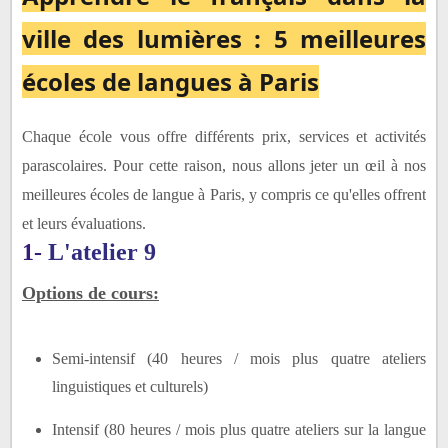
Options de cours:
ville des lumières : 5 meilleures
2- France Langue Paris
écoles de langues à Paris
3- Etudes linguistiques internationales
4- Eurocentres
5- Étudiez et vivez dans la maison d'un professeur
Chaque école vous offre différents prix, services et activités
de français
parascolaires.
Pour cette raison, nous allons jeter un œil à nos
meilleures écoles de langue à Paris, y compris ce qu'elles offrent
et leurs évaluations.
1-
L'atelier 9
Options de cours:
Semi-intensif (40 heures / mois plus quatre ateliers
linguistiques et culturels)
Intensif (80 heures / mois plus quatre ateliers sur la langue