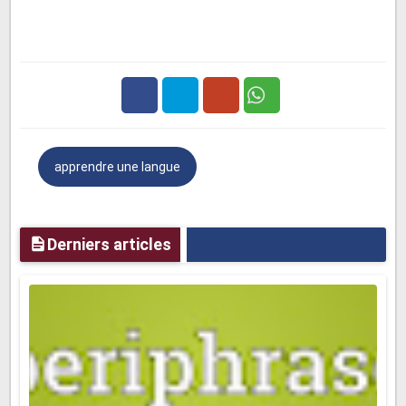
Diffuser
La diffusion est la distribution de signaux audio et / ou
vidéo qui transmettent des émissions à un public. Le
public peut être le grand public ou un sous-public
Facebook
Twitter
Google
relativement important, comme les enfants ou les jeunes
adultes.
apprendre une langue
Plus
Les programmes de télévision et de radio sont distribués
Derniers articles
par diffusion radio ou par câble, souvent simultanément
Colonne
Une colonne est une pièce récurrente ou un article dans
un journal, un magazine ou une autre publication. Les
colonnes sont écrites par les chroniqueurs .