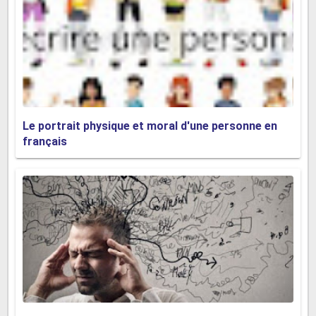
Le comité de rédaction est un groupe de rédacteurs ,
généralement dans une publication imprimée, qui dicte
le ton et la direction que les éditoriaux de la publication
prendront. Dans une grande partie du monde
anglophone, les éditoriaux ne sont généralement pas
Le portrait physique et moral d'une personne en
écrits par les journalistes réguliers de l'organisation de
français
nouvelles, mais sont plutôt créés collectivement par un
groupe d'individus
Politique high-tech
Le système politique américain actuel dans lequel le
comportement des citoyens et des décideurs, ainsi que
l'agenda politique lui-même, est de plus en plus façonné
par la technologie.