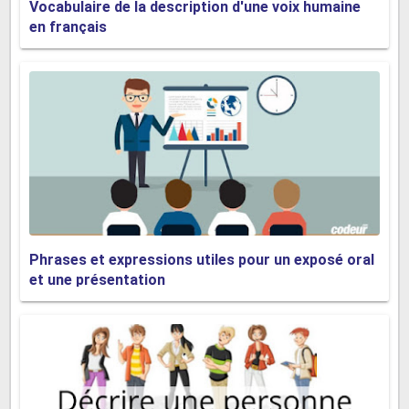
Vocabulaire de la description d'une voix humaine
en français
Journalisme d'enquête
L'utilisation de méthodes de déclaration de type
détecteur pour déterrer des scandales.
Journalisme
Le journalisme est l'art de transmettre des nouvelles, du
Phrases et expressions utiles pour un exposé oral
matériel descriptif et des commentaires via un éventail
et une présentation
élargi de médias. Ceux-ci incluent les journaux, les
magazines, la radio et la télévision, Internet et, plus
récemment, le téléphone portable. Les journalistes, qu'il
s'agisse d'écrivains, de rédacteurs ou de photographes;
Diffuser des présentateurs ou des producteurs - servir de