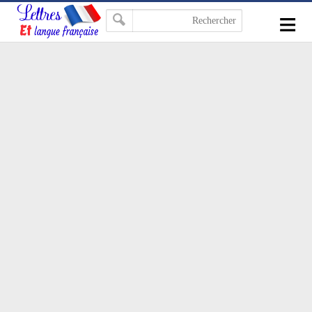
-->
≡