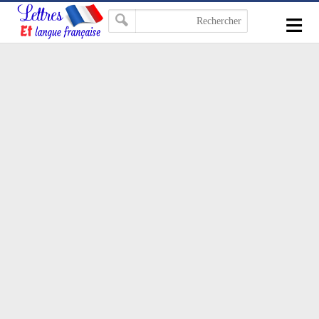
-->
≡